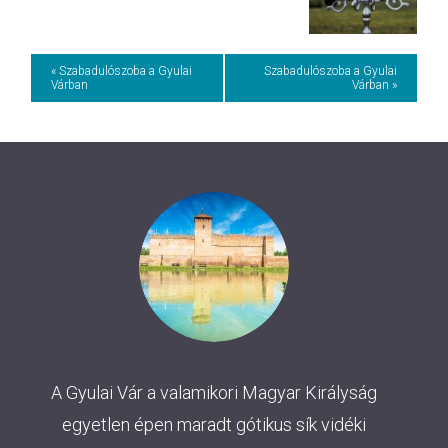
Event
« Szabadulószoba a Gyulai
Szabadulószoba a Gyulai
Várban
Várban »
Navigation
A Gyulai Vár a valamikori Magyar Királyság
egyetlen épen maradt gótikus sík vidéki