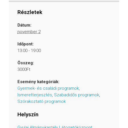
Részletek
Dátum:
november 2
Időpont:
13:00 - 19:00
Összeg:
3000Ft
Esemény kategóriák:
Gyermek- és családi programok
,
Ismeretterjesztés
,
Szabadidős programok
,
Szórakoztató programok
Helyszín
Gyulai Almásy-kastély Látogatóközpont