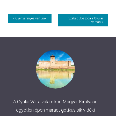
Event
« Gyertyafényes vártúrák
Szabadulószoba a Gyulai
Várban »
Navigation
A Gyulai Vár a valamikori Magyar Királyság
egyetlen épen maradt gótikus sík vidéki