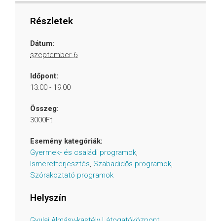
Részletek
Dátum:
szeptember 6
Időpont:
13:00 - 19:00
Összeg:
3000Ft
Esemény kategóriák:
Gyermek- és családi programok
,
Ismeretterjesztés
,
Szabadidős programok
,
Szórakoztató programok
Helyszín
Gyulai Almásy-kastély Látogatóközpont