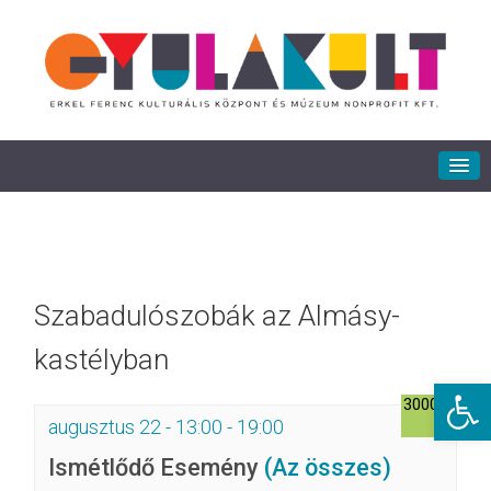
Szabadulószobák az Almásy-
kastélyban
Eszkö
3000Ft
augusztus 22 - 13:00
-
19:00
Ismétlődő Esemény
(Az összes)