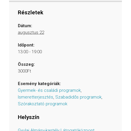
Részletek
Dátum:
augusztus 22
Időpont:
13:00 - 19:00
Összeg:
3000Ft
Esemény kategóriák:
Gyermek- és családi programok
,
Ismeretterjesztés
,
Szabadidős programok
,
Szórakoztató programok
Helyszín
Gyulai Almásy-kastély Látogatóközpont