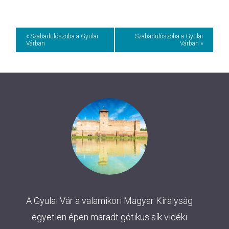
Event
« Szabadulószoba a Gyulai
Szabadulószoba a Gyulai
Várban
Várban »
Navigation
A Gyulai Vár a valamikori Magyar Királyság
egyetlen épen maradt gótikus sík vidéki