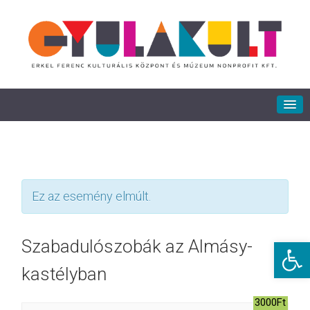
Ez az esemény elmúlt.
Eszkö
Szabadulószobák az Almásy-
kastélyban
3000Ft