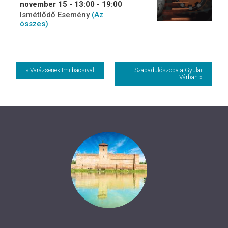
november 15 - 13:00
-
19:00
Ismétlődő Esemény
(Az
összes)
Event
« Varázsének Imi bácsival
Szabadulószoba a Gyulai
Várban »
Navigation