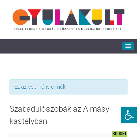
Ez az esemény elmúlt.
Eszkö
Szabadulószobák az Almásy-
kastélyban
3000Ft