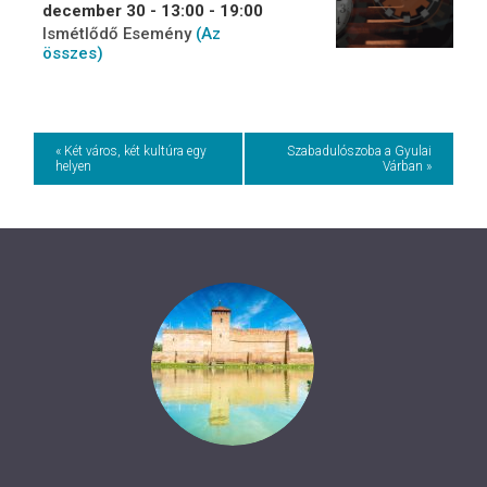
december 30 - 13:00
-
19:00
Ismétlődő Esemény
(Az
összes)
Event
« Két város, két kultúra egy
Szabadulószoba a Gyulai
helyen
Várban »
Navigation