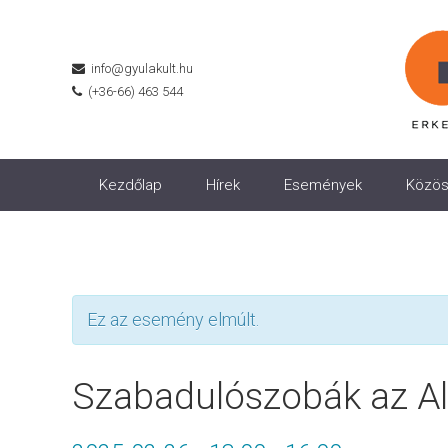
info@gyulakult.hu
(+36-66) 463 544
Kezdőlap
Hírek
Események
Közös
Ez az esemény elmúlt.
Szabadulószobák az A