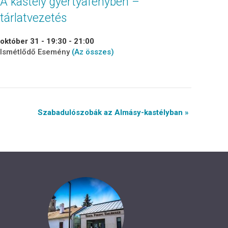
A kastély gyertyafényben –
tárlatvezetés
október 31 - 19:30
-
21:00
Ismétlődő Esemény
(Az összes)
Szabadulószobák az Almásy-kastélyban »