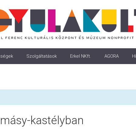
ségek
Szolgáltatások
Erkel NKft.
AGORA
Hí
lmásy-kastélyban