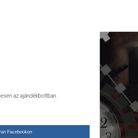
yesen az ajándékboltban.
ran Facebookon