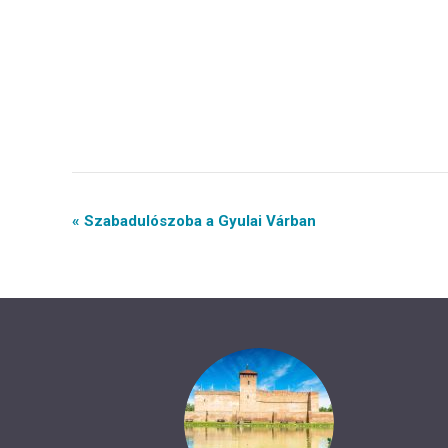
Event
« Szabadulószoba a Gyulai Várban
Navigation