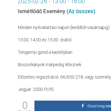
2025-02-26 - 13:00
-
16:00
Ismétlődő Esemény
(Az összes)
Minden nyitvatartási napon (keddtől-vasárnapig)
13.00, 14.00 és 15.00 órától
Tengernyi gond a kastélyban
Boszorkányok márpedig léteznek
Előzetes regisztráció: 66/650 218, vagy személ
Jegyár: 2500 Ft/fő
0
Oszd meg bát