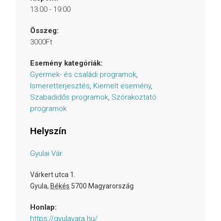
13:00 - 19:00
Összeg:
3000Ft
Esemény kategóriák:
Gyermek- és családi programok
,
Ismeretterjesztés
,
Kiemelt esemény
,
Szabadidős programok
,
Szórakoztató
programok
Helyszín
Gyulai Vár
Várkert utca 1.
Gyula
,
Békés
5700
Magyarország
Honlap:
https://gyulavara.hu/