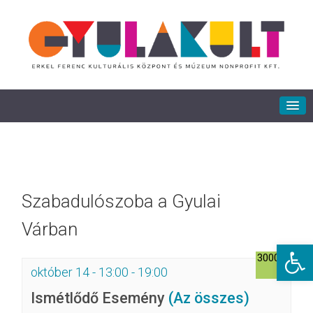
Szabadulószoba a Gyulai
Várban
Eszkö
3000Ft
október 14 - 13:00
-
19:00
Ismétlődő Esemény
(Az összes)