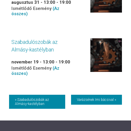
augusztus 31 - 13:00
-
19:00
Ismétlődő Esemény
(Az
összes)
Szabadulószobák az
Almásy-kastélyban
november 19 - 13:00
-
19:00
Ismétlődő Esemény
(Az
összes)
Event
« Szabadulószobák az
Varázsének Imi bácsival »
Almásy-kastélyban
Navigation