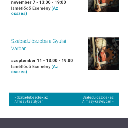
november 7 - 13:00
-
19:00
Ismétlődő Esemény
(Az
összes)
Szabadulószoba a Gyulai
Várban
szeptember 11 - 13:00
-
19:00
Ismétlődő Esemény
(Az
összes)
Event
« Szabadulószobák az
Szabadulószobák az
Almásy-kastélyban
Almásy-kastélyban »
Navigation