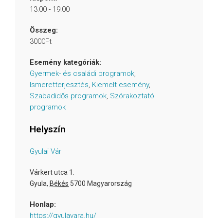
13:00 - 19:00
Összeg:
3000Ft
Esemény kategóriák:
Gyermek- és családi programok
,
Ismeretterjesztés
,
Kiemelt esemény
,
Szabadidős programok
,
Szórakoztató
programok
Helyszín
Gyulai Vár
Várkert utca 1.
Gyula
,
Békés
5700
Magyarország
Honlap:
https://gyulavara.hu/