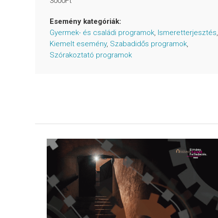
3000Ft
Esemény kategóriák:
Gyermek- és családi programok
,
Ismeretterjesztés
,
Kiemelt esemény
,
Szabadidős programok
,
Szórakoztató programok