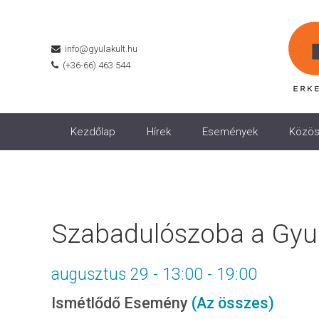
info@gyulakult.hu
(+36-66) 463 544
Kezdőlap
Hírek
Események
Közös
Szabadulószoba a Gyul
augusztus 29 - 13:00
-
19:00
Ismétlődő Esemény
(Az összes)