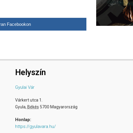
ran Facebookon
Helyszín
Gyulai Vár
Várkert utca 1.
Gyula
,
Békés
5700
Magyarország
Honlap:
https://gyulavara.hu/