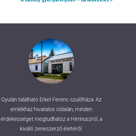
A kastély gyertyafényben – tárlatvezetés »
Gyulán található Erkel Ferenc szülőháza. Az
emlékház hivatalos oldalán, minden
érdekességet megtudhatsz a Himnuszról, a
kiváló zeneszerző életéről.