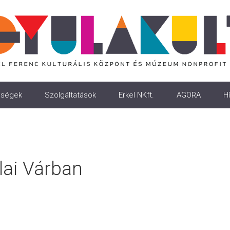
ségek
Szolgáltatások
Erkel NKft.
AGORA
Hí
ai Várban