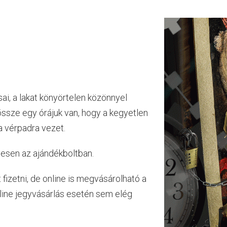
i, a lakat könyörtelen közönnyel
ssze egy órájuk van, hogy a kegyetlen
a vérpadra vezet.
yesen az ajándékboltban.
t fizetni, de online is megvásárolható a
nline jegyvásárlás esetén sem elég