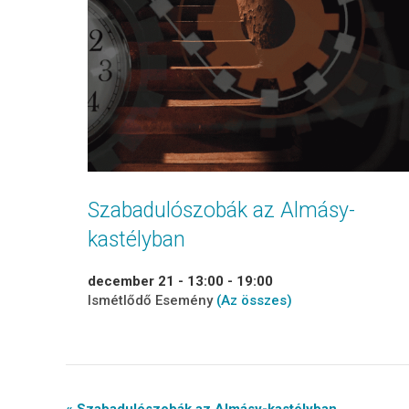
Szabadulószobák az Almásy-
kastélyban
december 21 - 13:00
-
19:00
Ismétlődő Esemény
(Az összes)