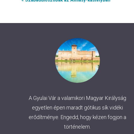
Event
« Szabadulószobák az Almásy-kastélyban
Navigation
A Gyulai Vár a valamikori Magyar Királyság
egyetlen épen maradt gótikus sík vidéki
erődítménye. Engedd, hogy kézen fogjon a
történelem.