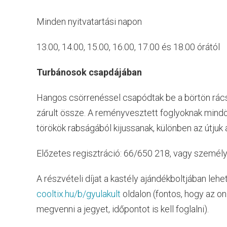
Minden nyitvatartási napon
13.00, 14.00, 15.00, 16.00, 17.00 és 18.00 órától
Turbánosok csapdájában
Hangos csörrenéssel csapódtak be a börtön rácsa
zárult össze. A reményvesztett foglyoknak mindö
törökök rabságából kijussanak, különben az útjuk 
Előzetes regisztráció: 66/650 218, vagy személ
A részvételi díjat a kastély ajándékboltjában lehe
cooltix.hu/b/gyulakult
oldalon (fontos, hogy az o
megvenni a jegyet, időpontot is kell foglalni).