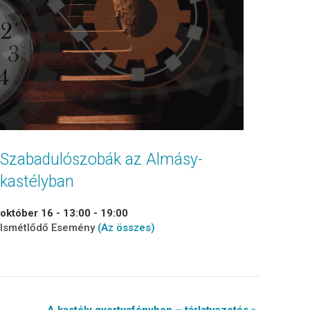
Szabadulószobák az Almásy-
kastélyban
október 16 - 13:00
-
19:00
Ismétlődő Esemény
(Az összes)