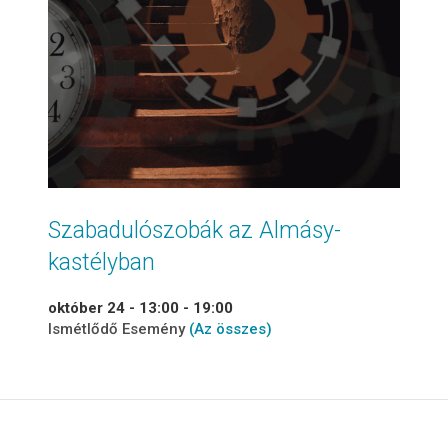
Szabadulószobák az Almásy-
kastélyban
október 24 - 13:00
-
19:00
Ismétlődő Esemény
(Az összes)