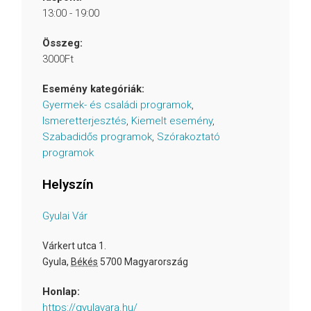
13:00 - 19:00
Összeg:
3000Ft
Esemény kategóriák:
Gyermek- és családi programok
,
Ismeretterjesztés
,
Kiemelt esemény
,
Szabadidős programok
,
Szórakoztató
programok
Helyszín
Gyulai Vár
Várkert utca 1.
Gyula
,
Békés
5700
Magyarország
Honlap:
https://gyulavara.hu/