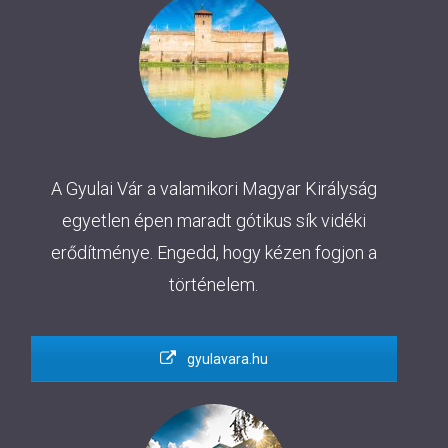
A Gyulai Vár a valamikori Magyar Királyság
egyetlen épen maradt gótikus sík vidéki
erődítménye. Engedd, hogy kézen fogjon a
történelem.
gyulavara.hu