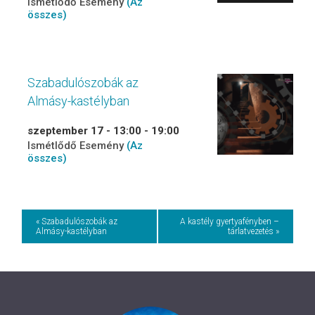
Ismétlődő Esemény
(Az
összes)
Szabadulószobák az
Almásy-kastélyban
szeptember 17 - 13:00
-
19:00
Ismétlődő Esemény
(Az
összes)
Event
« Szabadulószobák az
A kastély gyertyafényben –
Almásy-kastélyban
tárlatvezetés »
Navigation