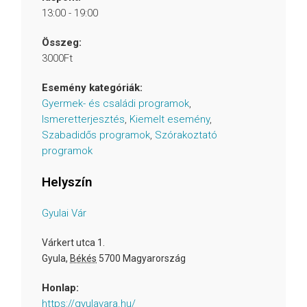
13:00 - 19:00
Összeg:
3000Ft
Esemény kategóriák:
Gyermek- és családi programok
,
Ismeretterjesztés
,
Kiemelt esemény
,
Szabadidős programok
,
Szórakoztató
programok
Helyszín
Gyulai Vár
Várkert utca 1.
Gyula
,
Békés
5700
Magyarország
Honlap:
https://gyulavara.hu/