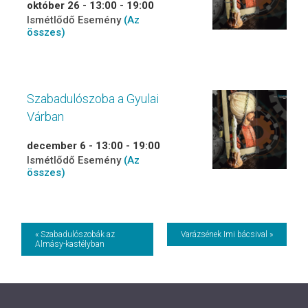
október 26 - 13:00
-
19:00
Ismétlődő Esemény
(Az
összes)
Szabadulószoba a Gyulai
Várban
december 6 - 13:00
-
19:00
Ismétlődő Esemény
(Az
összes)
Event
« Szabadulószobák az
Varázsének Imi bácsival »
Almásy-kastélyban
Navigation