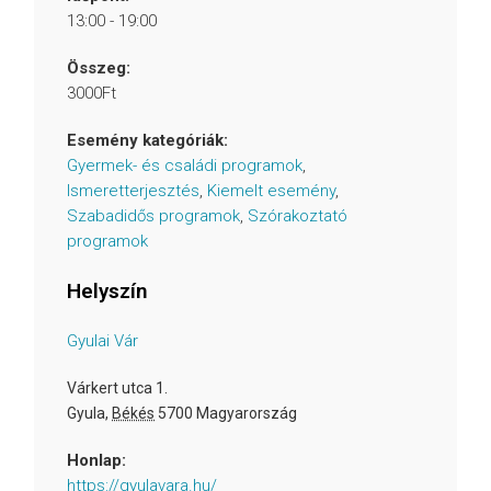
13:00 - 19:00
Összeg:
3000Ft
Esemény kategóriák:
Gyermek- és családi programok
,
Ismeretterjesztés
,
Kiemelt esemény
,
Szabadidős programok
,
Szórakoztató
programok
Helyszín
Gyulai Vár
Várkert utca 1.
Gyula
,
Békés
5700
Magyarország
Honlap:
https://gyulavara.hu/