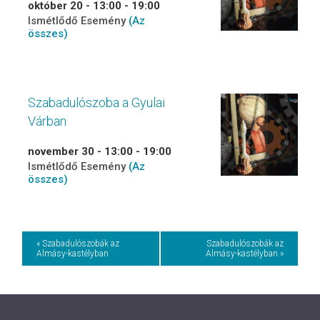
október 20 - 13:00
-
19:00
Ismétlődő Esemény
(Az
összes)
Szabadulószoba a Gyulai
Várban
november 30 - 13:00
-
19:00
Ismétlődő Esemény
(Az
összes)
Event
« Szabadulószobák az
Szabadulószobák az
Almásy-kastélyban
Almásy-kastélyban »
Navigation