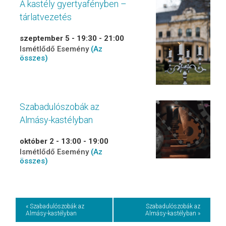
A kastély gyertyafényben –
tárlatvezetés
szeptember 5 - 19:30
-
21:00
Ismétlődő Esemény
(Az
összes)
Szabadulószobák az
Almásy-kastélyban
október 2 - 13:00
-
19:00
Ismétlődő Esemény
(Az
összes)
Event
« Szabadulószobák az
Szabadulószobák az
Almásy-kastélyban
Almásy-kastélyban »
Navigation