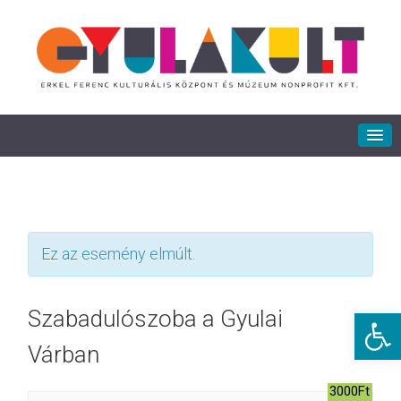
Ez az esemény elmúlt.
Eszkö
Szabadulószoba a Gyulai
Várban
3000Ft