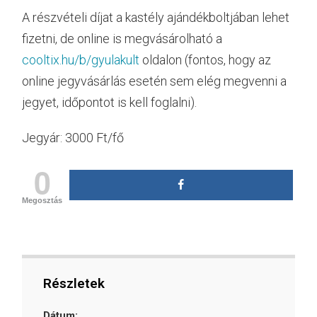
A részvételi díjat a kastély ajándékboltjában lehet
fizetni, de online is megvásárolható a
cooltix.hu/b/gyulakult
oldalon (fontos, hogy az
online jegyvásárlás esetén sem elég megvenni a
jegyet, időpontot is kell foglalni).
Jegyár: 3000 Ft/fő
0
Megosztás
Részletek
Dátum: