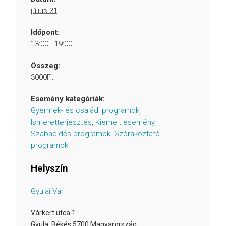
július 31
Időpont:
13:00 - 19:00
Összeg:
3000Ft
Esemény kategóriák:
Gyermek- és családi programok
,
Ismeretterjesztés
,
Kiemelt esemény
,
Szabadidős programok
,
Szórakoztató
programok
Helyszín
Gyulai Vár
Várkert utca 1.
Gyula
,
Békés
5700
Magyarország