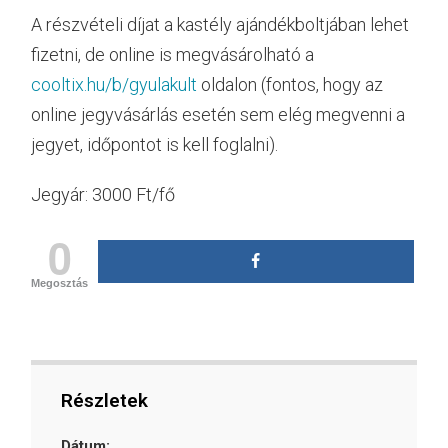
A részvételi díjat a kastély ajándékboltjában lehet
fizetni, de online is megvásárolható a
cooltix.hu/b/gyulakult
oldalon (fontos, hogy az
online jegyvásárlás esetén sem elég megvenni a
jegyet, időpontot is kell foglalni).
Jegyár: 3000 Ft/fő
0
Megosztás
Részletek
Dátum: