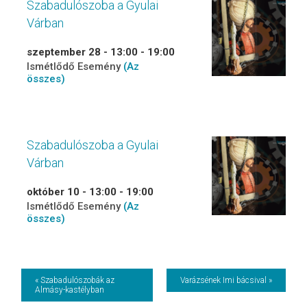
Szabadulószoba a Gyulai
Várban
szeptember 28 - 13:00
-
19:00
Ismétlődő Esemény
(Az
összes)
Szabadulószoba a Gyulai
Várban
október 10 - 13:00
-
19:00
Ismétlődő Esemény
(Az
összes)
Event
« Szabadulószobák az
Varázsének Imi bácsival »
Almásy-kastélyban
Navigation