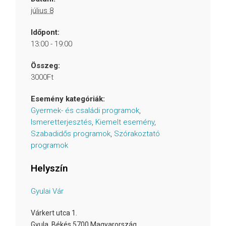
július 8
Időpont:
13:00 - 19:00
Összeg:
3000Ft
Esemény kategóriák:
Gyermek- és családi programok
,
Ismeretterjesztés
,
Kiemelt esemény
,
Szabadidős programok
,
Szórakoztató
programok
Helyszín
Gyulai Vár
Várkert utca 1.
Gyula
,
Békés
5700
Magyarország