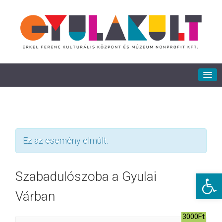
Ez az esemény elmúlt.
Eszkö
Szabadulószoba a Gyulai
Várban
3000Ft