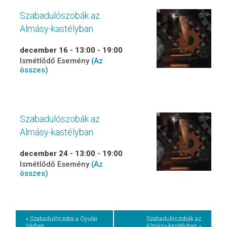
Szabadulószobák az
Almásy-kastélyban
december 16 - 13:00
-
19:00
Ismétlődő Esemény
(Az
összes)
Szabadulószobák az
Almásy-kastélyban
december 24 - 13:00
-
19:00
Ismétlődő Esemény
(Az
összes)
Event
« Szabadulószoba a Gyulai
Szabadulószobák az
Várban
Almásy-kastélyban »