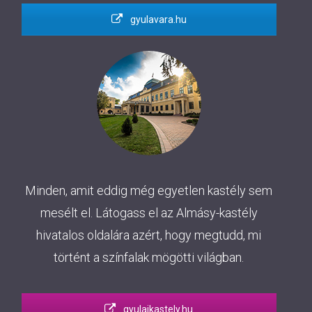
gyulavara.hu
Minden, amit eddig még egyetlen kastély sem
mesélt el. Látogass el az Almásy-kastély
hivatalos oldalára azért, hogy megtudd, mi
történt a színfalak mögötti világban.
gyulaikastely.hu