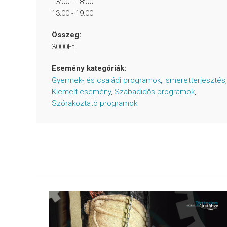
13:00 - 18:00
13:00 - 19:00
Összeg:
3000Ft
Esemény kategóriák:
Gyermek- és családi programok
,
Ismeretterjesztés
,
Kiemelt esemény
,
Szabadidős programok
,
Szórakoztató programok