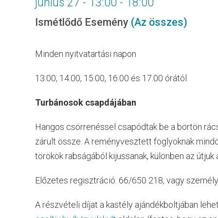
június 27 - 13:00
-
18:00
Ismétlődő Esemény
(Az összes)
Minden nyitvatartási napon
13.00, 14.00, 15.00, 16.00 és 17.00 órától
Turbánosok csapdájában
Hangos csörrenéssel csapódtak be a börtön rácsa
zárult össze. A reményvesztett foglyoknak mindö
törökök rabságából kijussanak, különben az útjuk 
Előzetes regisztráció: 66/650 218, vagy személ
A részvételi díjat a kastély ajándékboltjában lehe