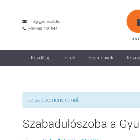
info@gyulakult.hu
(+36-66) 463 544
Kezdőlap
Hírek
Események
Közös
Ez az esemény elmúlt.
Szabadulószoba a Gyul