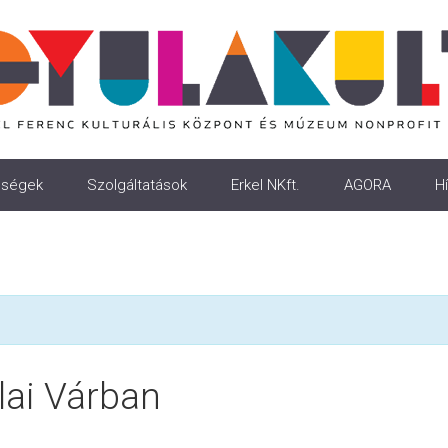
ségek
Szolgáltatások
Erkel NKft.
AGORA
Hí
ai Várban