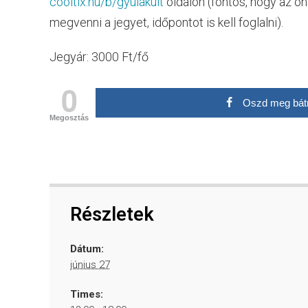
cooltix.hu/b/gyulakult
oldalon (fontos, hogy az o
megvenni a jegyet, időpontot is kell foglalni).
Jegyár: 3000 Ft/fő
0
Oszd meg bát
Megosztás
Részletek
Dátum:
június 27
Times: