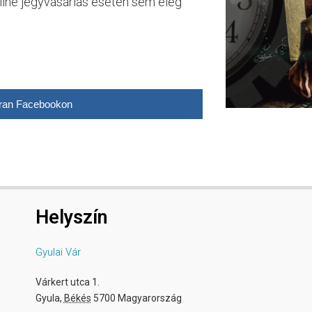
nline jegyvásárlás esetén sem elég
ran Facebookon
Helyszín
Gyulai Vár
Várkert utca 1.
Gyula
,
Békés
5700
Magyarország