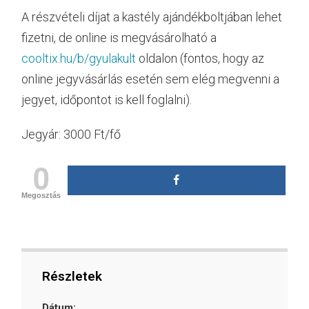
A részvételi díjat a kastély ajándékboltjában lehet
fizetni, de online is megvásárolható a
cooltix.hu/b/gyulakult
oldalon (fontos, hogy az
online jegyvásárlás esetén sem elég megvenni a
jegyet, időpontot is kell foglalni).
Jegyár: 3000 Ft/fő
0
Megosztás
Részletek
Dátum: