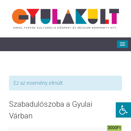
Ez az esemény elmúlt.
Eszkö
Szabadulószoba a Gyulai
Várban
3000Ft