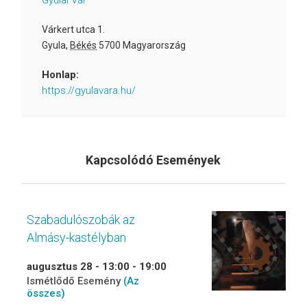
Gyulai Vár
Várkert utca 1.
Gyula
,
Békés
5700
Magyarország
Honlap:
https://gyulavara.hu/
Kapcsolódó Események
Szabadulószobák az
Almásy-kastélyban
augusztus 28 - 13:00
-
19:00
Ismétlődő Esemény
(Az
összes)