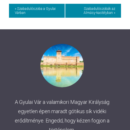
Event
« Szabadulószoba a Gyulai
Szabadulószobák az
Várban
Almásy-kastélyban »
Navigation
A Gyulai Vár a valamikori Magyar Királyság
egyetlen épen maradt gótikus sík vidéki
erődítménye. Engedd, hogy kézen fogjon a
történelem.