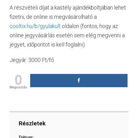
A részvételi díjat a kastély ajándékboltjában lehet
fizetni, de online is megvásárolható a
cooltix.hu/b/gyulakult
oldalon (fontos, hogy az
online jegyvásárlás esetén sem elég megvenni a
jegyet, időpontot is kell foglalni).
Jegyár: 3000 Ft/fő
0
Megosztás
Részletek
Dátum: