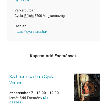
Gyulai Vár
Várkert utca 1.
Gyula
,
Békés
5700
Magyarország
Honlap:
https://gyulavara.hu/
Kapcsolódó Események
Szabadulószoba a Gyulai
Várban
szeptember 7 - 13:00
-
19:00
Ismétlődő Esemény
(Az
összes)