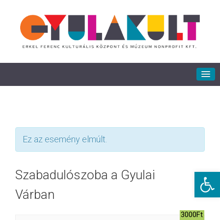
Ez az esemény elmúlt.
Eszkö
Szabadulószoba a Gyulai
Várban
3000Ft