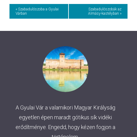
Event
« Szabadulószoba a Gyulai
Szabadulószobák az
Várban
Almásy-kastélyban »
Navigation
A Gyulai Vár a valamikori Magyar Királyság
egyetlen épen maradt gótikus sík vidéki
erődítménye. Engedd, hogy kézen fogjon a
történelem.