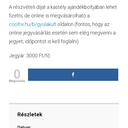
A részvételi díjat a kastély ajándékboltjában lehet
fizetni, de online is megvásárolható a
cooltix.hu/b/gyulakult
oldalon (fontos, hogy az
online jegyvásárlás esetén sem elég megvenni a
jegyet, időpontot is kell foglalni).
Jegyár: 3000 Ft/fő
0
Megosztás
Részletek
Dátum: