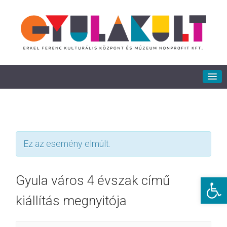
Ez az esemény elmúlt.
Eszkö
Gyula város 4 évszak című
kiállítás megnyitója