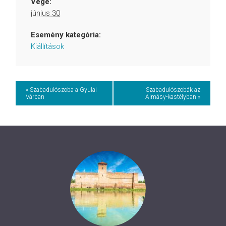
Vége:
június 30
Esemény kategória:
Kiállítások
Event
« Szabadulószoba a Gyulai
Szabadulószobák az
Várban
Almásy-kastélyban »
Navigation