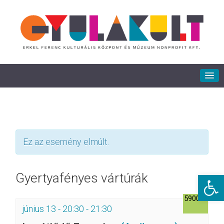
Ez az esemény elmúlt.
Eszkö
Gyertyafényes vártúrák
5900Ft
június 13 - 20:30
-
21:30