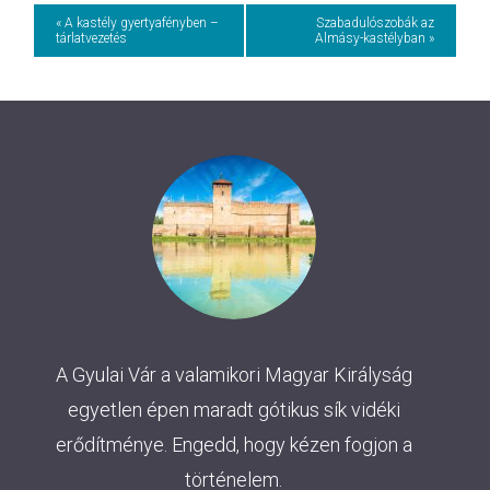
Event
« A kastély gyertyafényben –
Szabadulószobák az
tárlatvezetés
Almásy-kastélyban »
Navigation
A Gyulai Vár a valamikori Magyar Királyság
egyetlen épen maradt gótikus sík vidéki
erődítménye. Engedd, hogy kézen fogjon a
történelem.