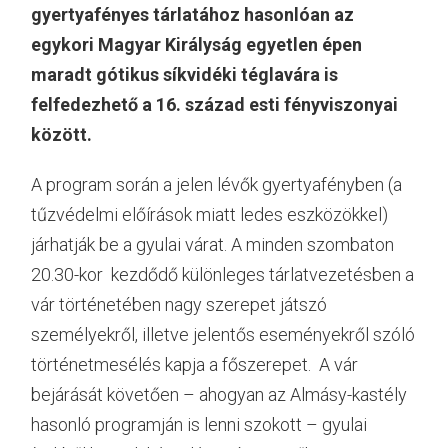
gyertyafényes tárlatához hasonlóan az
egykori Magyar Királyság egyetlen épen
maradt gótikus síkvidéki téglavára is
felfedezhető a 16. század esti fényviszonyai
között.
A program során a jelen lévők gyertyafényben (a
tűzvédelmi előírások miatt ledes eszközökkel)
járhatják be a gyulai várat. A minden szombaton
20.30-kor kezdődő különleges tárlatvezetésben a
vár történetében nagy szerepet játszó
személyekről, illetve jelentős eseményekről szóló
történetmesélés kapja a főszerepet. A vár
bejárását követően – ahogyan az Almásy-kastély
hasonló programján is lenni szokott – gyulai