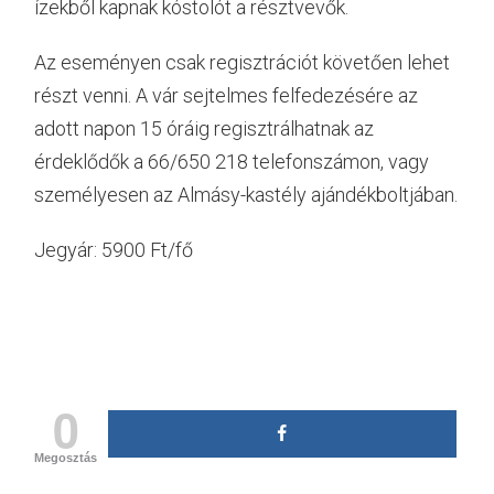
ízekből kapnak kóstolót a résztvevők.
Az eseményen csak regisztrációt követően lehet
részt venni. A vár sejtelmes felfedezésére az
adott napon 15 óráig regisztrálhatnak az
érdeklődők a 66/650 218 telefonszámon, vagy
személyesen az Almásy-kastély ajándékboltjában.
Jegyár: 5900 Ft/fő
0
Megosztás