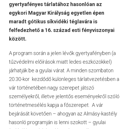
gyertyafényes tárlatához hasonlóan az
egykori Magyar Királyság egyetlen épen
maradt gótikus síkvidéki téglavára is
felfedezhető a 16. század esti fényviszonyai
között.
A program során a jelen lévők gyertyafényben (a
tűzvédelmi előírások miatt ledes eszközökkel)
járhatják be a gyulai várat. A minden szombaton
20.30-kor kezdődő különleges tárlatvezetésben a
vár történetében nagy szerepet játszó
személyekről, illetve jelentős eseményekről szóló
történetmesélés kapja a főszerepet. A vár
bejárását követően – ahogyan az Almásy-kastély
hasonló programján is lenni szokott – gyulai