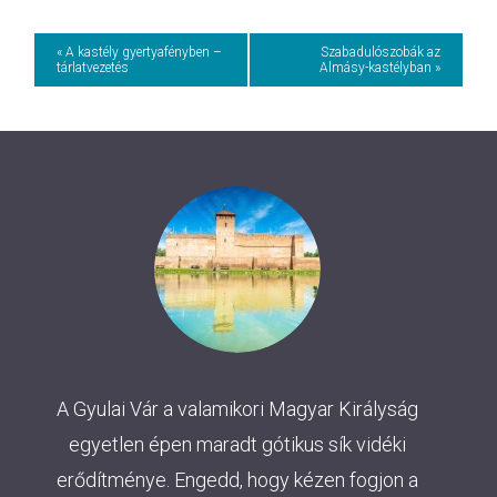
Event
« A kastély gyertyafényben –
Szabadulószobák az
tárlatvezetés
Almásy-kastélyban »
Navigation
A Gyulai Vár a valamikori Magyar Királyság
egyetlen épen maradt gótikus sík vidéki
erődítménye. Engedd, hogy kézen fogjon a