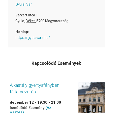
Gyulai Vár
Várkert utca 1.
Gyula
,
Békés
5700
Magyarország
Honlap:
https://gyulavara.hu/
Kapcsolódó Események
A kastély gyertyafényben –
tárlatvezetés
december 12 - 19:30
-
21:00
Ismétlődő Esemény
(Az
összes)