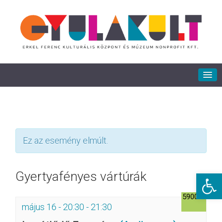
Ez az esemény elmúlt.
Eszkö
Gyertyafényes vártúrák
5900Ft
május 16 - 20:30
-
21:30