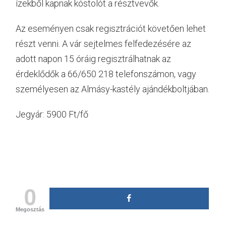
ízekből kapnak kóstolót a résztvevők.
Az eseményen csak regisztrációt követően lehet
részt venni. A vár sejtelmes felfedezésére az
adott napon 15 óráig regisztrálhatnak az
érdeklődők a 66/650 218 telefonszámon, vagy
személyesen az Almásy-kastély ajándékboltjában.
Jegyár: 5900 Ft/fő
0
Megosztás