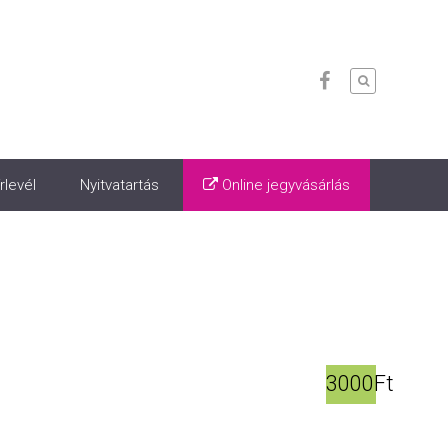
rlevél
Nyitvatartás
Online jegyvásárlás
3000Ft