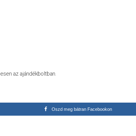
yesen az ajándékboltban.
Oszd meg bátran Facebookon