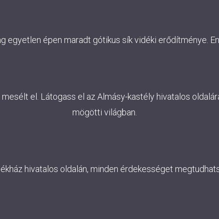
ág egyetlen épen maradt gótikus sík vidéki erődítménye. E
esélt el. Látogass el az Almásy-kastély hivatalos oldalára
mögötti világban.
lékház hivatalos oldalán, minden érdekességet megtudhatsz