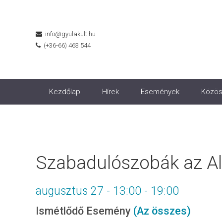
info@gyulakult.hu
(+36-66) 463 544
Kezdőlap
Hírek
Események
Közös
Szabadulószobák az A
augusztus 27 - 13:00
-
19:00
Ismétlődő Esemény
(Az összes)