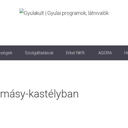
ségek
Szolgáltatások
Erkel NKft.
AGORA
Hí
lmásy-kastélyban