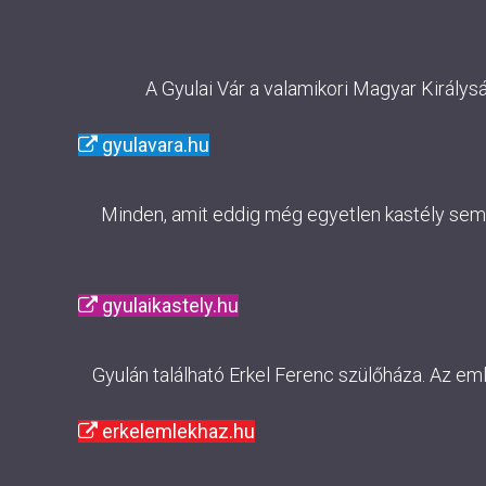
A Gyulai Vár a valamikori Magyar Királys
gyulavara.hu
Minden, amit eddig még egyetlen kastély sem m
gyulaikastely.hu
Gyulán található Erkel Ferenc szülőháza. Az em
erkelemlekhaz.hu