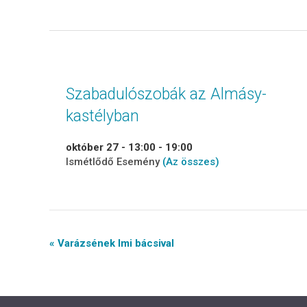
Szabadulószobák az Almásy-
kastélyban
október 27 - 13:00
-
19:00
Ismétlődő Esemény
(Az összes)
Event
« Varázsének Imi bácsival
Navigation