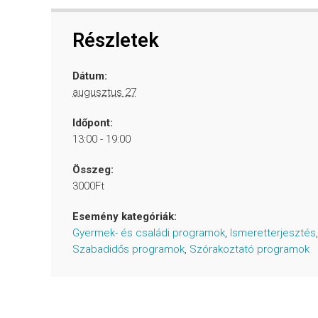
Részletek
Dátum:
augusztus 27
Időpont:
13:00 - 19:00
Összeg:
3000Ft
Esemény kategóriák:
Gyermek- és családi programok
,
Ismeretterjesztés
,
Szabadidős programok
,
Szórakoztató programok