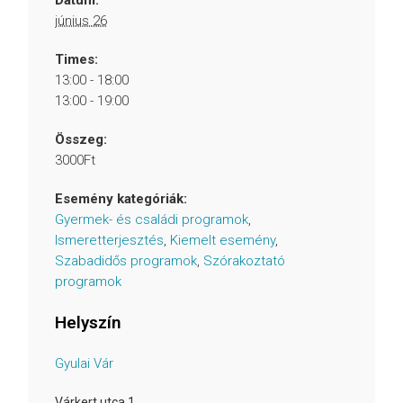
Dátum:
június 26
Times:
13:00 - 18:00
13:00 - 19:00
Összeg:
3000Ft
Esemény kategóriák:
Gyermek- és családi programok
,
Ismeretterjesztés
,
Kiemelt esemény
,
Szabadidős programok
,
Szórakoztató
programok
Helyszín
Gyulai Vár
Várkert utca 1.