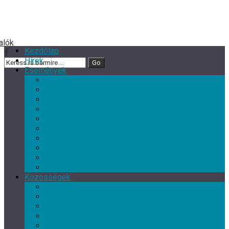
Kezdőlap
Hírek
Események
Minden esemény
Nagy rendezvények
Zene
Kultur Cafe Klub
Gyermek- és családi programok
Színház
Ismeretterjesztés
Szórakoztató programok
Szabadidős programok
Kiállítások
Közösségek
Minden közösség
Gyermek klub
Egyéb, érdeklődési kör szerinti klub
Tárgyalkotó művészeti csoport
Nyugdíjas Klub