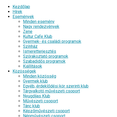
Kezdőlap
Hírek
Események
Minden esemény
Nagy rendezvények
Zene
Kultur Cafe Klub
Gyermek- és családi programok
Színház
Ismeretterjesztés
Szórakoztató programok
Szabadidős programok
Kiállítások
Közösségek
Minden közösség
Gyermek klub
Egyéb, érdeklődési kör szerinti klub
Tárgyalkotó művészeti csoport
Nyugdíjas Klub
Művészeti csoport
Tánc klub
Képzőművészeti csoport
Népművészeti csoport