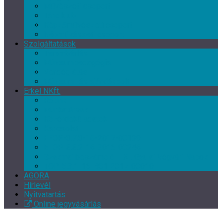
Művészeti csoport
Tánc klub
Képzőművészeti csoport
Népművészeti csoport
Szolgáltatások
Terembérlés
Múzeumpedagógia
Vendéglátás
Múzeum- és ajándékbolt
Erkel NKft.
Rólunk
Munkatársak
Közérdekű adatok
Kapcsolat
EFOP-3.7.3-16-2017-00139
EFOP-3.3.2-16-2016-00246
Szakmai beszámoló – XI. Gyulai Végvári Napok
TOP-5.3.1-16-BS1-2017-00010
AGORA
Hírlevél
Nyitvatartás
Online jegyvásárlás