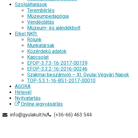
Szolgáltatások
Terembérlés
Múzeumpedagógia
Vendéglátás
Múzeum- és ajándékbolt
Erkel NKft.
Rólunk
Munkatársak
Közérdekű adatok
Kapcsolat
EFOP-3.7.3-16-2017-00139
EFOP-3.3.2-16-2016-00246
Szakmai beszámoló – XI. Gyulai Végvári Napok
TOP-5.3.1-16-BS1-2017-00010
AGORA
Hírlevél
Nyitvatartás
Online jegyvásárlás
info@gyulakult.hu
(+36-66) 463 544