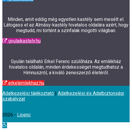
Minden, amit eddig még egyetlen kastély sem mesélt el.
Látogass el az Almásy-kastély hivatalos oldalára azért, hogy
megtudd, mi történt a színfalak mögötti világban.
gyulaikastely.hu
Gyulán található Erkel Ferenc szülőháza. Az emlékház
hivatalos oldalán, minden érdekességet megtudhatsz a
Himnuszról, a kiváló zeneszerző életéről.
erkelemlekhaz.hu
Adatkezelési tájékoztató
|
Adatkezelési és Adatbiztonsági
szabályzat
2026 -
Licenc
Eszköztár
megnyitása