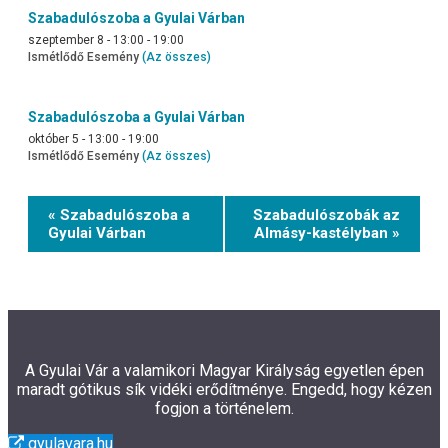
Szabadulószoba a Gyulai Várban
szeptember 8 - 13:00
-
19:00
Ismétlődő Esemény
(Az összes)
Szabadulószoba a Gyulai Várban
október 5 - 13:00
-
19:00
Ismétlődő Esemény
(Az összes)
Event
« Szabadulószoba a
Szabadulószobák az
Navigation
Gyulai Várban
Almásy-kastélyban »
A Gyulai Vár a valamikori Magyar Királyság egyetlen épen
maradt gótikus sík vidéki erődítménye. Engedd, hogy kézen
fogjon a történelem.
gyulavara.hu