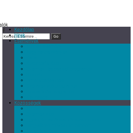
Kezdőlap
Hírek
Események
Minden esemény
Nagy rendezvények
Zene
Kultur Cafe Klub
Gyermek- és családi programok
Színház
Ismeretterjesztés
Szórakoztató programok
Szabadidős programok
Kiállítások
Közösségek
Minden közösség
Gyermek klub
Egyéb, érdeklődési kör szerinti klub
Tárgyalkotó művészeti csoport
Nyugdíjas Klub