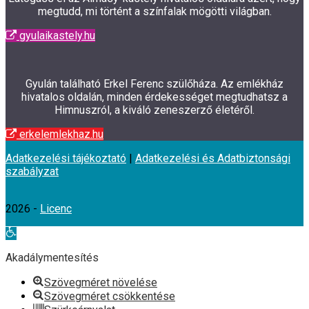
megtudd, mi történt a színfalak mögötti világban.
gyulaikastely.hu
Gyulán található Erkel Ferenc szülőháza. Az emlékház
hivatalos oldalán, minden érdekességet megtudhatsz a
Himnuszról, a kiváló zeneszerző életéről.
erkelemlekhaz.hu
Adatkezelési tájékoztató
|
Adatkezelési és Adatbiztonsági
szabályzat
2026 -
Licenc
Eszköztár
megnyitása
Akadálymentesítés
Szövegméret növelése
Szövegméret csökkentése