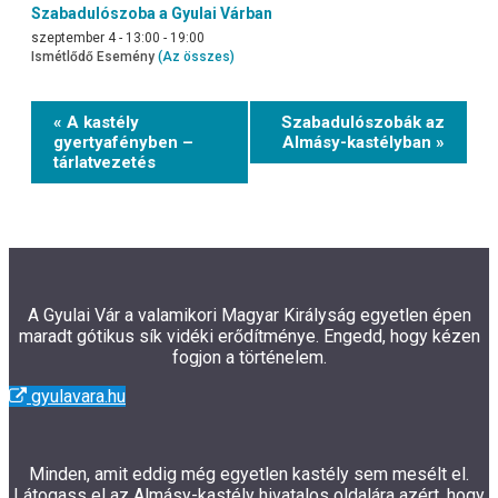
Szabadulószoba a Gyulai Várban
szeptember 4 - 13:00
-
19:00
Ismétlődő Esemény
(Az összes)
Event
« A kastély
Szabadulószobák az
Navigation
gyertyafényben –
Almásy-kastélyban »
tárlatvezetés
A Gyulai Vár a valamikori Magyar Királyság egyetlen épen
maradt gótikus sík vidéki erődítménye. Engedd, hogy kézen
fogjon a történelem.
gyulavara.hu
Minden, amit eddig még egyetlen kastély sem mesélt el.
Látogass el az Almásy-kastély hivatalos oldalára azért, hogy