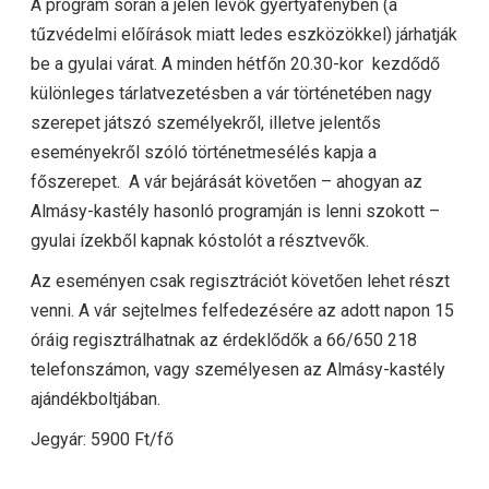
A program során a jelen lévők gyertyafényben (a
tűzvédelmi előírások miatt ledes eszközökkel) járhatják
be a gyulai várat. A minden hétfőn 20.30-kor kezdődő
különleges tárlatvezetésben a vár történetében nagy
szerepet játszó személyekről, illetve jelentős
eseményekről szóló történetmesélés kapja a
főszerepet. A vár bejárását követően – ahogyan az
Almásy-kastély hasonló programján is lenni szokott –
gyulai ízekből kapnak kóstolót a résztvevők.
Az eseményen csak regisztrációt követően lehet részt
venni. A vár sejtelmes felfedezésére az adott napon 15
óráig regisztrálhatnak az érdeklődők a 66/650 218
telefonszámon, vagy személyesen az Almásy-kastély
ajándékboltjában.
Jegyár: 5900 Ft/fő