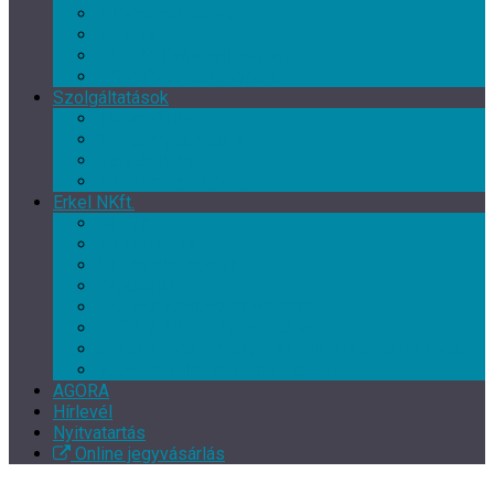
Művészeti csoport
Tánc klub
Képzőművészeti csoport
Népművészeti csoport
Szolgáltatások
Terembérlés
Múzeumpedagógia
Vendéglátás
Múzeum- és ajándékbolt
Erkel NKft.
Rólunk
Munkatársak
Közérdekű adatok
Kapcsolat
EFOP-3.7.3-16-2017-00139
EFOP-3.3.2-16-2016-00246
Szakmai beszámoló – XI. Gyulai Végvári Napok
TOP-5.3.1-16-BS1-2017-00010
AGORA
Hírlevél
Nyitvatartás
Online jegyvásárlás