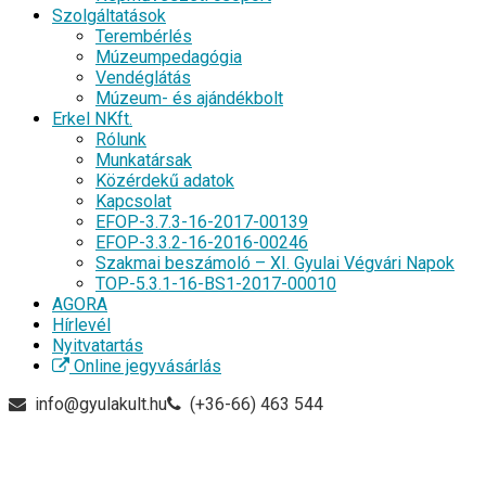
Szolgáltatások
Terembérlés
Múzeumpedagógia
Vendéglátás
Múzeum- és ajándékbolt
Erkel NKft.
Rólunk
Munkatársak
Közérdekű adatok
Kapcsolat
EFOP-3.7.3-16-2017-00139
EFOP-3.3.2-16-2016-00246
Szakmai beszámoló – XI. Gyulai Végvári Napok
TOP-5.3.1-16-BS1-2017-00010
AGORA
Hírlevél
Nyitvatartás
Online jegyvásárlás
info@gyulakult.hu
(+36-66) 463 544