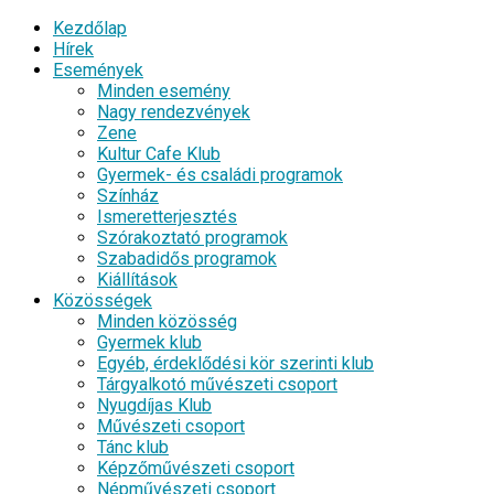
Kezdőlap
Hírek
Események
Minden esemény
Nagy rendezvények
Zene
Kultur Cafe Klub
Gyermek- és családi programok
Színház
Ismeretterjesztés
Szórakoztató programok
Szabadidős programok
Kiállítások
Közösségek
Minden közösség
Gyermek klub
Egyéb, érdeklődési kör szerinti klub
Tárgyalkotó művészeti csoport
Nyugdíjas Klub
Művészeti csoport
Tánc klub
Képzőművészeti csoport
Népművészeti csoport