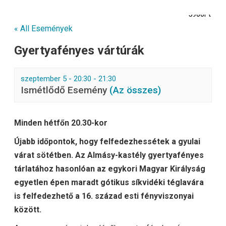
5900Ft
« All Események
Gyertyafényes vártúrák
szeptember 5 - 20:30
-
21:30
Ismétlődő Esemény
(Az összes)
Minden hétfőn 20.30-kor
Újabb időpontok, hogy felfedezhessétek a gyulai
várat sötétben. Az Almásy-kastély gyertyafényes
tárlatához hasonlóan az egykori Magyar Királyság
egyetlen épen maradt gótikus síkvidéki téglavára
is felfedezhető a 16. század esti fényviszonyai
között.