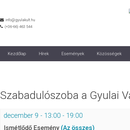
info@gyulakult.hu
(+36-66) 463 544
Kezdőlap
Hírek
Események
Közösségek
Szabadulószoba a Gyulai V
december 9 - 13:00
-
19:00
Ismétlődő Esemény
(Az összes)