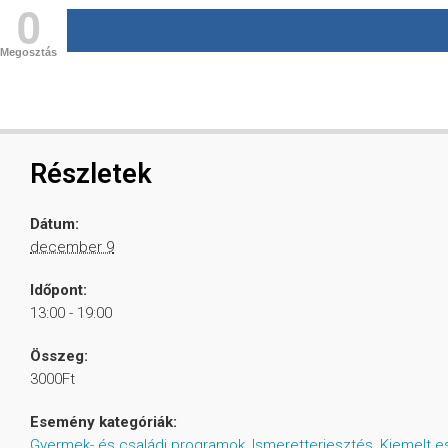
0
Megosztás
Részletek
Dátum:
december 9
Időpont:
13:00 - 19:00
Összeg:
3000Ft
Esemény kategóriák:
Gyermek- és családi programok
,
Ismeretterjesztés
,
Kiemelt 