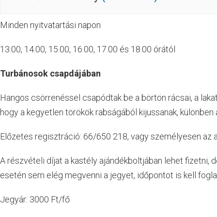
Minden nyitvatartási napon
13.00, 14.00, 15.00, 16.00, 17.00 és 18.00 órától
Turbánosok csapdájában
Hangos csörrenéssel csapódtak be a börtön rácsai, a laka
hogy a kegyetlen törökök rabságából kijussanak, különben a
Előzetes regisztráció: 66/650 218, vagy személyesen az 
A részvételi díjat a kastély ajándékboltjában lehet fizetni,
esetén sem elég megvenni a jegyet, időpontot is kell foglal
Jegyár: 3000 Ft/fő