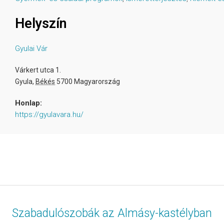
Helyszín
Gyulai Vár
Várkert utca 1.
Gyula
,
Békés
5700
Magyarország
Honlap:
https://gyulavara.hu/
Szabadulószobák az Almásy-kastélyban