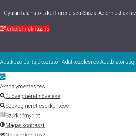
Gyulán található Erkel Ferenc szülőháza. Az emlékház hi
erkelemlekhaz.hu
Adatkezelési tájékoztató
|
Adatkezelési és Adatbiztonsági
Eszköztár
megnyitása
Akadálymentesítés
Szövegméret növelése
Szövegméret csökkentése
Szürkeárnyalat
Magas kontraszt
Negatív kontraszt