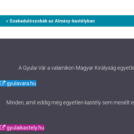
Event
« Szabadulószobák az Almásy-kastélyban
Navigation
A Gyulai Vár a valamikori Magyar Királyság egyetl
gyulavara.hu
Minden, amit eddig még egyetlen kastély sem mesélt el. 
gyulaikastely.hu