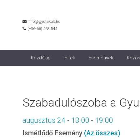
info@gyulakult.hu
(+36-66) 463 544
Kezdőlap
Hírek
Események
Közös
Szabadulószoba a Gyul
augusztus 24 - 13:00
-
19:00
Ismétlődő Esemény
(Az összes)