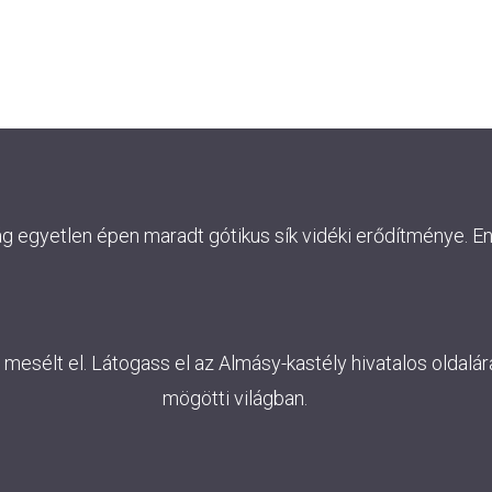
ág egyetlen épen maradt gótikus sík vidéki erődítménye. E
esélt el. Látogass el az Almásy-kastély hivatalos oldalára
mögötti világban.