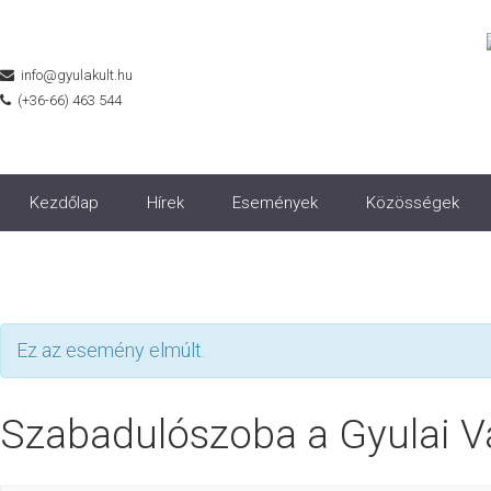
info@gyulakult.hu
(+36-66) 463 544
Kezdőlap
Hírek
Események
Közösségek
Ez az esemény elmúlt.
Szabadulószoba a Gyulai V