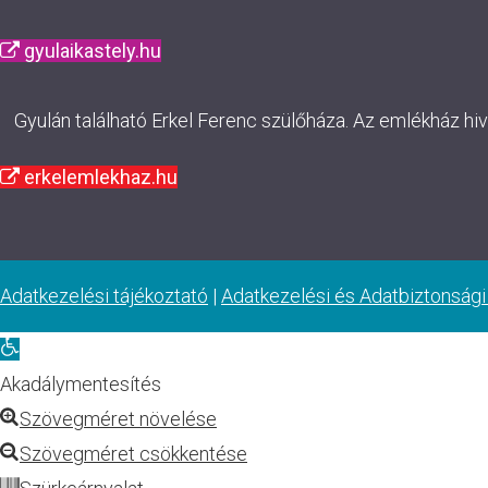
gyulaikastely.hu
Gyulán található Erkel Ferenc szülőháza. Az emlékház hi
erkelemlekhaz.hu
Adatkezelési tájékoztató
|
Adatkezelési és Adatbiztonsági
Eszköztár
megnyitása
Akadálymentesítés
Szövegméret növelése
Szövegméret csökkentése