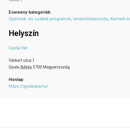
Esemény kategóriák:
Gyermek- és családi programok
,
Ismeretterjesztés
,
Kiemelt 
Helyszín
Gyulai Vár
Várkert utca 1.
Gyula
,
Békés
5700
Magyarország
Honlap:
https://gyulavara.hu/