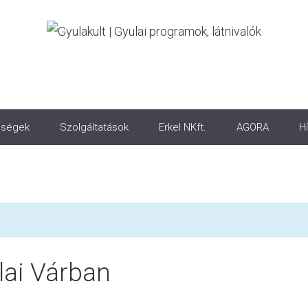
ségek
Szolgáltatások
Erkel NKft.
AGORA
Hí
ai Várban