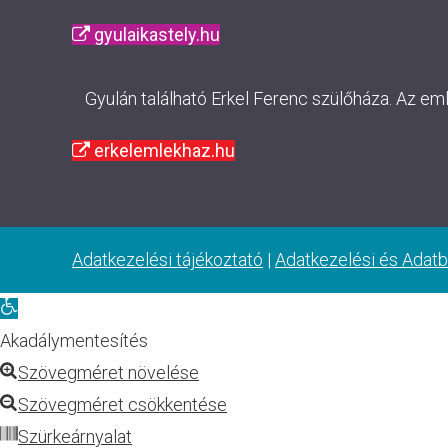
gyulaikastely.hu
Gyulán található Erkel Ferenc szülőháza. Az em
erkelemlekhaz.hu
Adatkezelési tájékoztató
|
Adatkezelési és Adatb
Eszköztár
megnyitása
Akadálymentesítés
Szövegméret növelése
Szövegméret csökkentése
Szürkeárnyalat