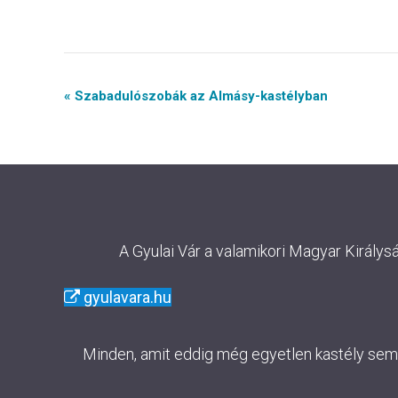
Event
« Szabadulószobák az Almásy-kastélyban
Navigation
A Gyulai Vár a valamikori Magyar Királys
gyulavara.hu
Minden, amit eddig még egyetlen kastély sem m