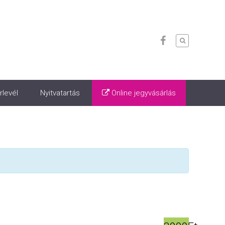
rlevél
Nyitvatartás
Online jegyvásárlás