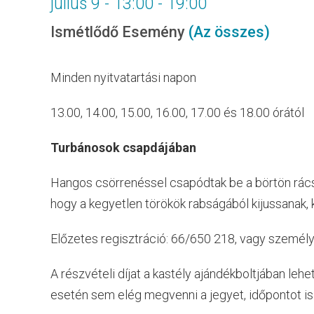
július 9 - 13:00
-
19:00
Ismétlődő Esemény
(Az összes)
Minden nyitvatartási napon
13.00, 14.00, 15.00, 16.00, 17.00 és 18.00 órától
Turbánosok csapdájában
Hangos csörrenéssel csapódtak be a börtön rácsa
hogy a kegyetlen törökök rabságából kijussanak, 
Előzetes regisztráció: 66/650 218, vagy személ
A részvételi díjat a kastély ajándékboltjában lehe
esetén sem elég megvenni a jegyet, időpontot is k