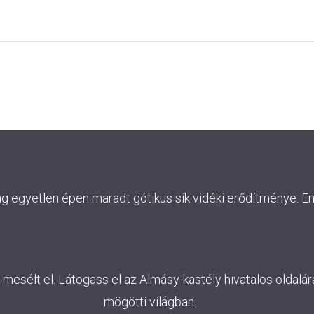
ág egyetlen épen maradt gótikus sík vidéki erődítménye. E
esélt el. Látogass el az Almásy-kastély hivatalos oldalára
mögötti világban.