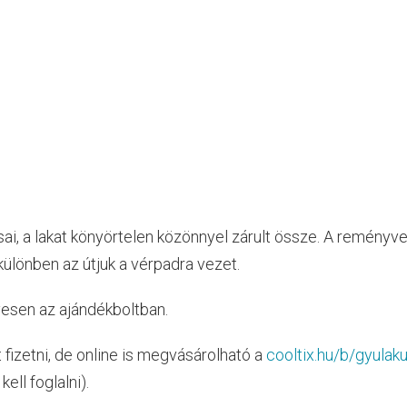
i, a lakat könyörtelen közönnyel zárult össze. A reményve
különben az útjuk a vérpadra vezet.
yesen az ajándékboltban.
t fizetni, de online is megvásárolható a
cooltix.hu/b/gyulaku
ell foglalni).