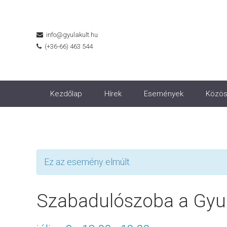
info@gyulakult.hu
(+36-66) 463 544
Kezdőlap
Hírek
Események
Közös
Ez az esemény elmúlt.
Szabadulószoba a Gyul