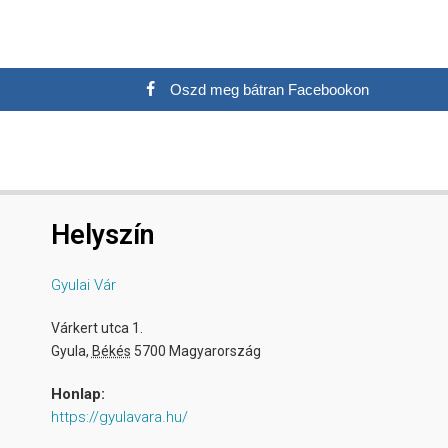
Oszd meg bátran Facebookon
Helyszín
Gyulai Vár
Várkert utca 1.
Gyula
,
Békés
5700
Magyarország
Honlap:
https://gyulavara.hu/