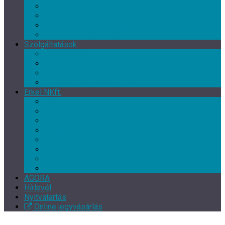
Művészeti csoport
Tánc klub
Képzőművészeti csoport
Népművészeti csoport
Szolgáltatások
Terembérlés
Múzeumpedagógia
Vendéglátás
Múzeum- és ajándékbolt
Erkel NKft.
Rólunk
Munkatársak
Közérdekű adatok
Kapcsolat
EFOP-3.7.3-16-2017-00139
EFOP-3.3.2-16-2016-00246
Szakmai beszámoló – XI. Gyulai Végvári Napok
TOP-5.3.1-16-BS1-2017-00010
AGORA
Hírlevél
Nyitvatartás
Online jegyvásárlás