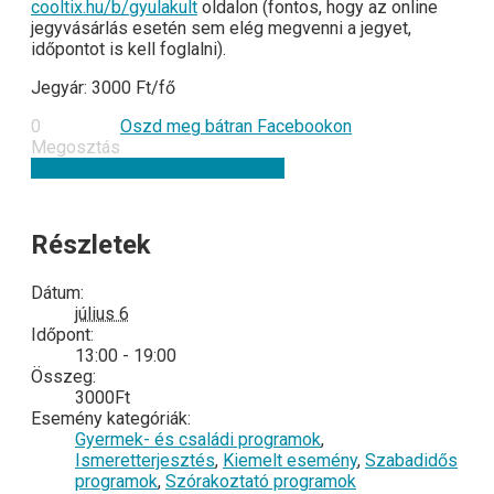
cooltix.hu/b/gyulakult
oldalon (fontos, hogy az online
jegyvásárlás esetén sem elég megvenni a jegyet,
időpontot is kell foglalni).
Jegyár: 3000 Ft/fő
0
Oszd meg bátran Facebookon
Megosztás
+ Google Naptár
+ iCal Exportálás
Részletek
Dátum:
július 6
Időpont:
13:00 - 19:00
Összeg:
3000Ft
Esemény kategóriák:
Gyermek- és családi programok
,
Ismeretterjesztés
,
Kiemelt esemény
,
Szabadidős
programok
,
Szórakoztató programok