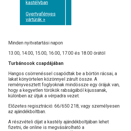
kastélyban
Gyertyafényes
vártúrák »
Minden nyitvatartási napon
13.00, 14.00, 15.00, 16.00, 17.00 és 18.00 órától
Turbánosok csapdájában
Hangos csörrenéssel csapódtak be a börtön rácsai, a
lakat könyörtelen közönnyel zárult össze. A
reményvesztett foglyoknak mindössze egy órájuk van,
hogy a kegyetlen törökök rabságából kijussanak,
különben az útjuk a vérpadra vezet.
Előzetes regisztráció: 66/650 218, vagy személyesen
az ajándékboltban.
A részvételi díjat a kastély ajándékboltjában lehet
fizetni, de online is megvásárolható a