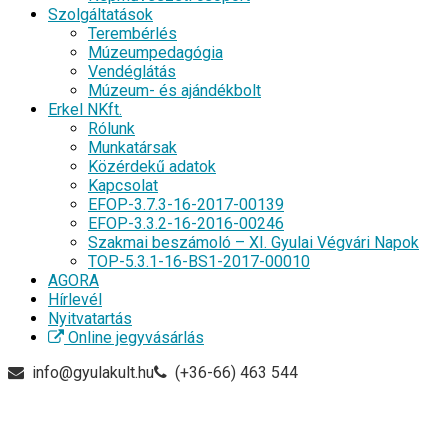
Szolgáltatások
Terembérlés
Múzeumpedagógia
Vendéglátás
Múzeum- és ajándékbolt
Erkel NKft.
Rólunk
Munkatársak
Közérdekű adatok
Kapcsolat
EFOP-3.7.3-16-2017-00139
EFOP-3.3.2-16-2016-00246
Szakmai beszámoló – XI. Gyulai Végvári Napok
TOP-5.3.1-16-BS1-2017-00010
AGORA
Hírlevél
Nyitvatartás
Online jegyvásárlás
info@gyulakult.hu
(+36-66) 463 544