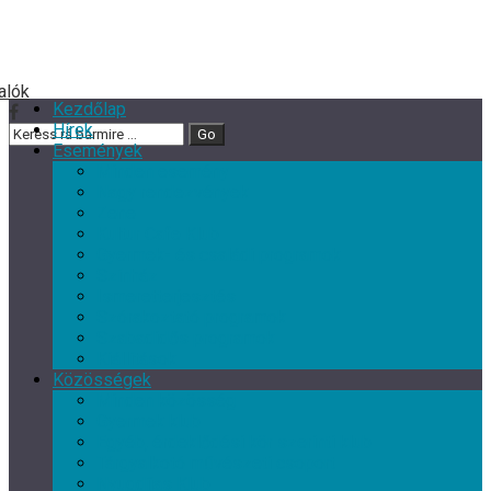
Kezdőlap
Hírek
Események
Minden esemény
Nagy rendezvények
Zene
Kultur Cafe Klub
Gyermek- és családi programok
Színház
Ismeretterjesztés
Szórakoztató programok
Szabadidős programok
Kiállítások
Közösségek
Minden közösség
Gyermek klub
Egyéb, érdeklődési kör szerinti klub
Tárgyalkotó művészeti csoport
Nyugdíjas Klub