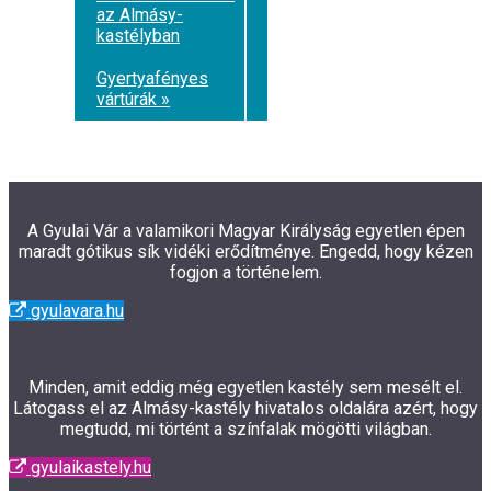
az Almásy-
kastélyban
Gyertyafényes
vártúrák »
A Gyulai Vár a valamikori Magyar Királyság egyetlen épen
maradt gótikus sík vidéki erődítménye. Engedd, hogy kézen
fogjon a történelem.
gyulavara.hu
Minden, amit eddig még egyetlen kastély sem mesélt el.
Látogass el az Almásy-kastély hivatalos oldalára azért, hogy
megtudd, mi történt a színfalak mögötti világban.
gyulaikastely.hu