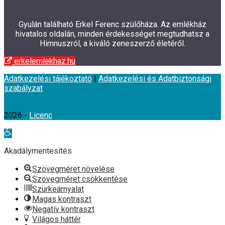
Gyulán található Erkel Ferenc szülőháza. Az emlékház
hivatalos oldalán, minden érdekességet megtudhatsz a
Himnuszról, a kiváló zeneszerző életéről.
erkelemlekhaz.hu
Adatkezelési tájékoztató
|
Adatkezelési és Adatbiztonsági
szabályzat
2026 -
Licenc
Eszköztár
megnyitása
Akadálymentesítés
Szövegméret növelése
Szövegméret csökkentése
Szürkeárnyalat
Magas kontraszt
Negatív kontraszt
Világos háttér