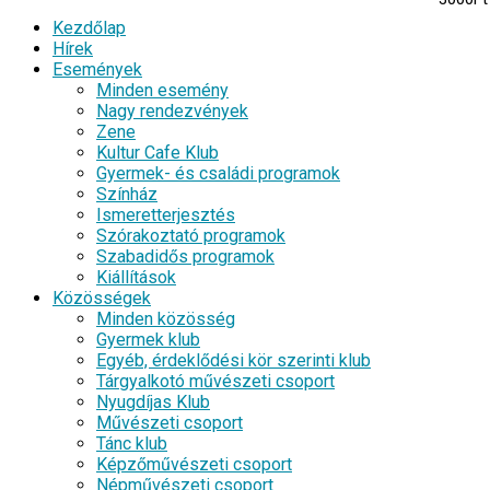
Kezdőlap
Hírek
Események
Minden esemény
Nagy rendezvények
Zene
Kultur Cafe Klub
Gyermek- és családi programok
Színház
Ismeretterjesztés
Szórakoztató programok
Szabadidős programok
Kiállítások
Közösségek
Minden közösség
Gyermek klub
Egyéb, érdeklődési kör szerinti klub
Tárgyalkotó művészeti csoport
Nyugdíjas Klub
Művészeti csoport
Tánc klub
Képzőművészeti csoport
Népművészeti csoport