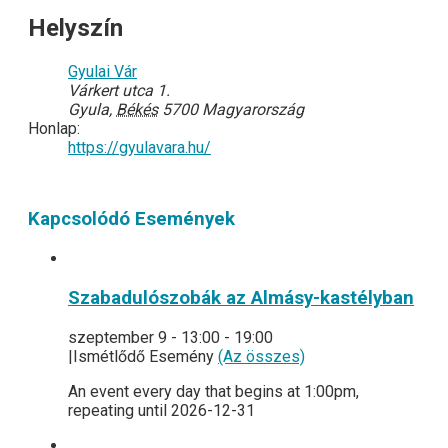
Helyszín
Gyulai Vár
Várkert utca 1.
Gyula
,
Békés
5700
Magyarország
Honlap:
https://gyulavara.hu/
Kapcsolódó Események
Szabadulószobák az Almásy-kastélyban
szeptember 9 - 13:00
-
19:00
|
Ismétlődő Esemény
(Az összes)
An event every day that begins at 1:00pm,
repeating until 2026-12-31