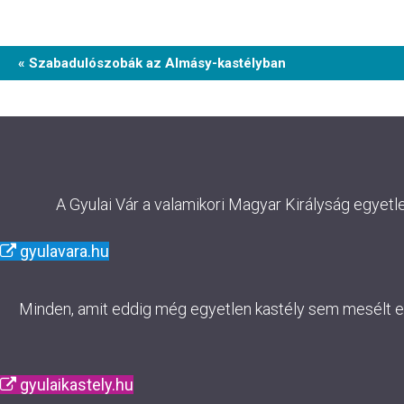
Event
« Szabadulószobák az Almásy-kastélyban
Navigation
A Gyulai Vár a valamikori Magyar Királyság egyetl
gyulavara.hu
Minden, amit eddig még egyetlen kastély sem mesélt el. 
gyulaikastely.hu