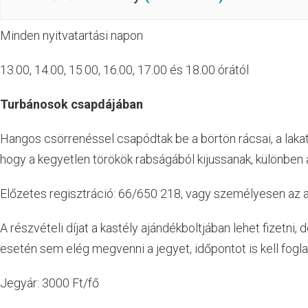
Minden nyitvatartási napon
13.00, 14.00, 15.00, 16.00, 17.00 és 18.00 órától
Turbánosok csapdájában
Hangos csörrenéssel csapódtak be a börtön rácsai, a laka
hogy a kegyetlen törökök rabságából kijussanak, különben a
Előzetes regisztráció: 66/650 218, vagy személyesen az 
A részvételi díjat a kastély ajándékboltjában lehet fizetni,
esetén sem elég megvenni a jegyet, időpontot is kell foglal
Jegyár: 3000 Ft/fő