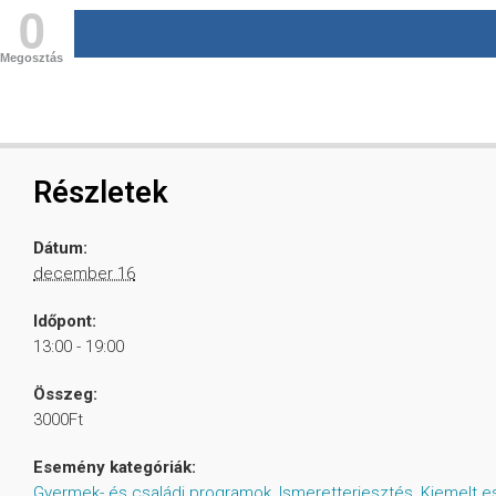
0
Megosztás
Részletek
Dátum:
december 16
Időpont:
13:00 - 19:00
Összeg:
3000Ft
Esemény kategóriák:
Gyermek- és családi programok
,
Ismeretterjesztés
,
Kiemelt 