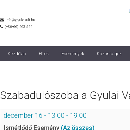
info@gyulakult.hu
(+36-66) 463 544
Kezdőlap
Hírek
Események
Közösségek
Szabadulószoba a Gyulai V
december 16 - 13:00
-
19:00
Ismétlődő Esemény
(Az összes)