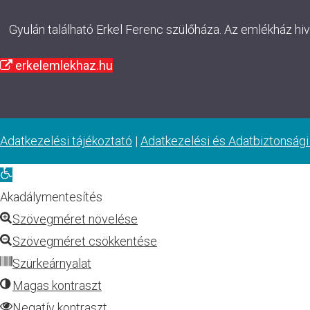
Gyulán található Erkel Ferenc szülőháza. Az emlékház hi
erkelemlekhaz.hu
Adatkezelési tájékoztató
|
Adatkezelési és Adatbiztonsági
Eszköztár
megnyitása
Akadálymentesítés
Szövegméret növelése
Szövegméret csökkentése
Szürkeárnyalat
Magas kontraszt
Negatív kontraszt