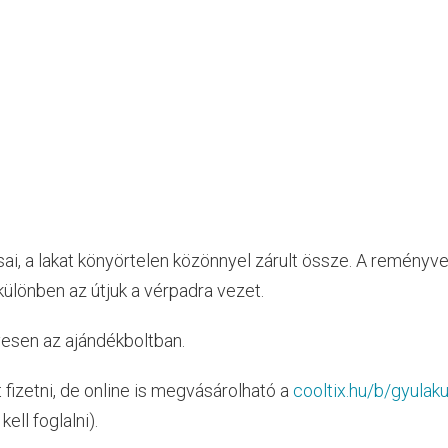
i, a lakat könyörtelen közönnyel zárult össze. A reményve
különben az útjuk a vérpadra vezet.
yesen az ajándékboltban.
t fizetni, de online is megvásárolható a
cooltix.hu/b/gyulaku
ell foglalni).