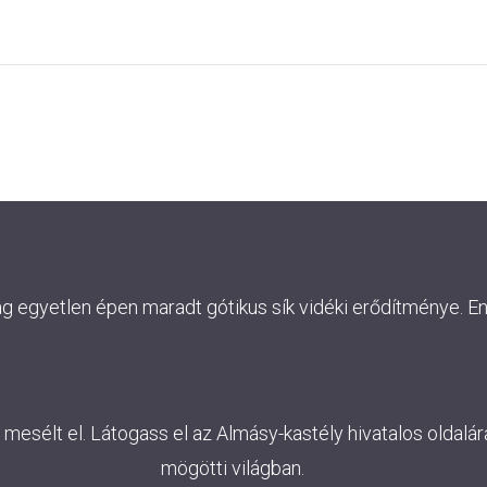
ág egyetlen épen maradt gótikus sík vidéki erődítménye. E
esélt el. Látogass el az Almásy-kastély hivatalos oldalára
mögötti világban.