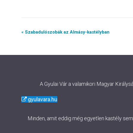
Event
« Szabadulószobák az Almásy-kastélyban
Navigation
A Gyulai Vár a valamikori Magyar Királys
gyulavara.hu
Minden, amit eddig még egyetlen kastély sem m