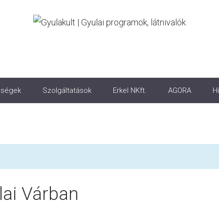
ségek
Szolgáltatások
Erkel NKft.
AGORA
Hí
ai Várban