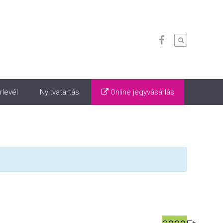
rlevél
Nyitvatartás
Online jegyvásárlás