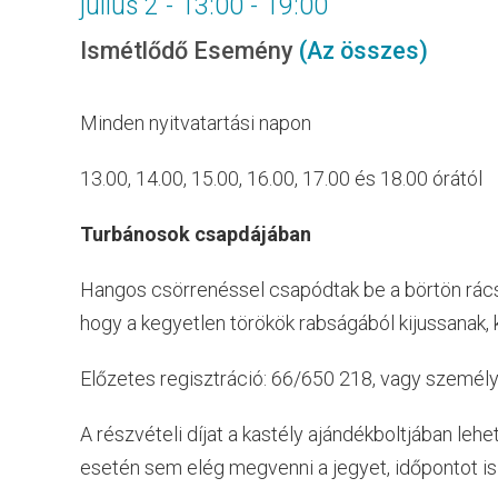
július 2 - 13:00
-
19:00
Ismétlődő Esemény
(Az összes)
Minden nyitvatartási napon
13.00, 14.00, 15.00, 16.00, 17.00 és 18.00 órától
Turbánosok csapdájában
Hangos csörrenéssel csapódtak be a börtön rácsa
hogy a kegyetlen törökök rabságából kijussanak, 
Előzetes regisztráció: 66/650 218, vagy személ
A részvételi díjat a kastély ajándékboltjában lehe
esetén sem elég megvenni a jegyet, időpontot is k