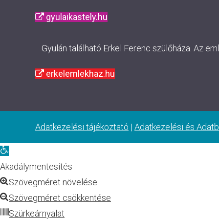
gyulaikastely.hu
Gyulán található Erkel Ferenc szülőháza. Az em
erkelemlekhaz.hu
Adatkezelési tájékoztató
|
Adatkezelési és Adatb
Eszköztár
megnyitása
Akadálymentesítés
Szövegméret növelése
Szövegméret csökkentése
Szürkeárnyalat