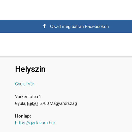
Oszd meg bátran Facebookon
Helyszín
Gyulai Vár
Várkert utca 1.
Gyula
,
Békés
5700
Magyarország
Honlap:
https://gyulavara.hu/