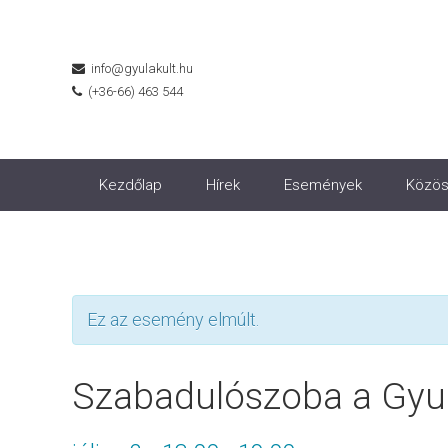
info@gyulakult.hu
(+36-66) 463 544
Kezdőlap
Hírek
Események
Közös
Ez az esemény elmúlt.
Szabadulószoba a Gyul