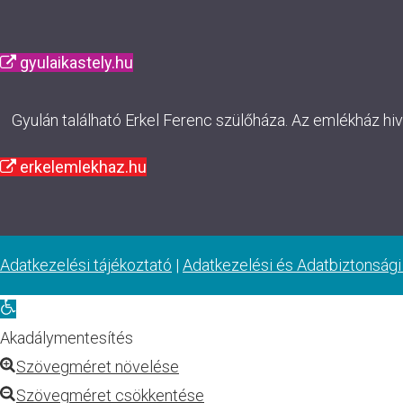
gyulaikastely.hu
Gyulán található Erkel Ferenc szülőháza. Az emlékház hi
erkelemlekhaz.hu
Adatkezelési tájékoztató
|
Adatkezelési és Adatbiztonsági
Eszköztár
megnyitása
Akadálymentesítés
Szövegméret növelése
Szövegméret csökkentése