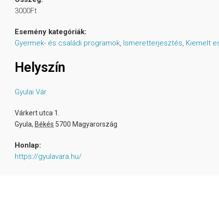
3000Ft
Esemény kategóriák:
Gyermek- és családi programok
,
Ismeretterjesztés
,
Kiemelt 
Helyszín
Gyulai Vár
Várkert utca 1.
Gyula
,
Békés
5700
Magyarország
Honlap:
https://gyulavara.hu/