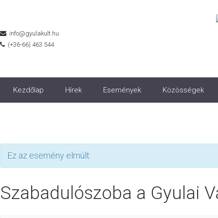
info@gyulakult.hu
(+36-66) 463 544
Kezdőlap
Hírek
Események
Közösségek
Ez az esemény elmúlt.
Szabadulószoba a Gyulai V