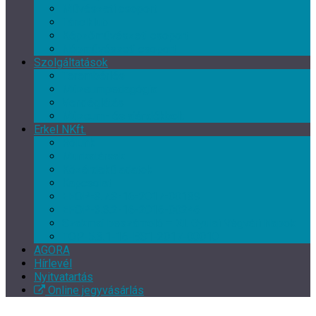
Művészeti csoport
Tánc klub
Képzőművészeti csoport
Népművészeti csoport
Szolgáltatások
Terembérlés
Múzeumpedagógia
Vendéglátás
Múzeum- és ajándékbolt
Erkel NKft.
Rólunk
Munkatársak
Közérdekű adatok
Kapcsolat
EFOP-3.7.3-16-2017-00139
EFOP-3.3.2-16-2016-00246
Szakmai beszámoló – XI. Gyulai Végvári Napok
TOP-5.3.1-16-BS1-2017-00010
AGORA
Hírlevél
Nyitvatartás
Online jegyvásárlás