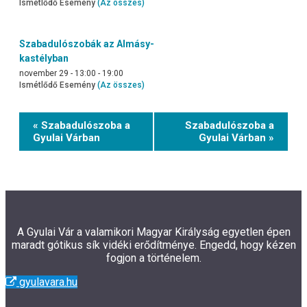
Ismétlődő Esemény
(Az összes)
Szabadulószobák az Almásy-
kastélyban
november 29 - 13:00
-
19:00
Ismétlődő Esemény
(Az összes)
Event
« Szabadulószoba a
Szabadulószoba a
Navigation
Gyulai Várban
Gyulai Várban »
A Gyulai Vár a valamikori Magyar Királyság egyetlen épen
maradt gótikus sík vidéki erődítménye. Engedd, hogy kézen
fogjon a történelem.
gyulavara.hu