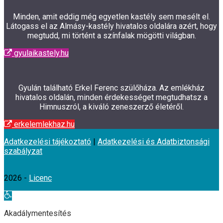
Minden, amit eddig még egyetlen kastély sem mesélt el.
Látogass el az Almásy-kastély hivatalos oldalára azért, hogy
megtudd, mi történt a színfalak mögötti világban.
gyulaikastely.hu
Gyulán található Erkel Ferenc szülőháza. Az emlékház
hivatalos oldalán, minden érdekességet megtudhatsz a
Himnuszról, a kiváló zeneszerző életéről.
erkelemlekhaz.hu
Adatkezelési tájékoztató
|
Adatkezelési és Adatbiztonsági
szabályzat
2026 -
Licenc
Eszköztár
megnyitása
Akadálymentesítés