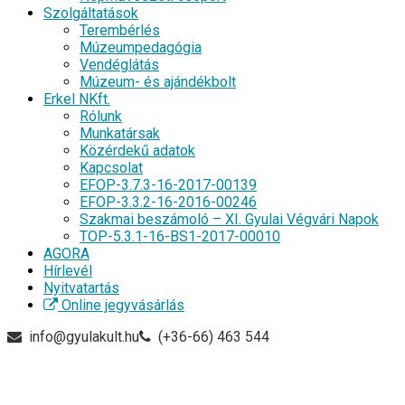
Szolgáltatások
Terembérlés
Múzeumpedagógia
Vendéglátás
Múzeum- és ajándékbolt
Erkel NKft.
Rólunk
Munkatársak
Közérdekű adatok
Kapcsolat
EFOP-3.7.3-16-2017-00139
EFOP-3.3.2-16-2016-00246
Szakmai beszámoló – XI. Gyulai Végvári Napok
TOP-5.3.1-16-BS1-2017-00010
AGORA
Hírlevél
Nyitvatartás
Online jegyvásárlás
info@gyulakult.hu
(+36-66) 463 544