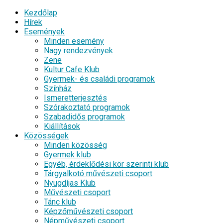
Kezdőlap
Hírek
Események
Minden esemény
Nagy rendezvények
Zene
Kultur Cafe Klub
Gyermek- és családi programok
Színház
Ismeretterjesztés
Szórakoztató programok
Szabadidős programok
Kiállítások
Közösségek
Minden közösség
Gyermek klub
Egyéb, érdeklődési kör szerinti klub
Tárgyalkotó művészeti csoport
Nyugdíjas Klub
Művészeti csoport
Tánc klub
Képzőművészeti csoport
Népművészeti csoport