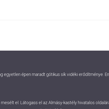
ág egyetlen épen maradt gótikus sík vidéki erődítménye. E
esélt el. Látogass el az Almásy-kastély hivatalos oldalára