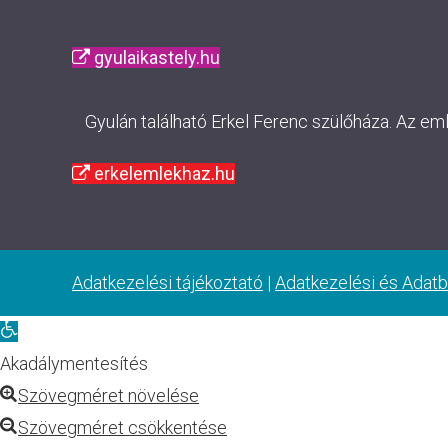
gyulaikastely.hu
Gyulán található Erkel Ferenc szülőháza. Az em
erkelemlekhaz.hu
Adatkezelési tájékoztató
|
Adatkezelési és Adatb
Eszköztár
megnyitása
Akadálymentesítés
Szövegméret növelése
Szövegméret csökkentése