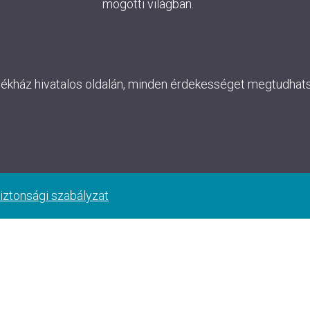
mögötti világban.
lékház hivatalos oldalán, minden érdekességet megtudhatsz
iztonsági szabályzat