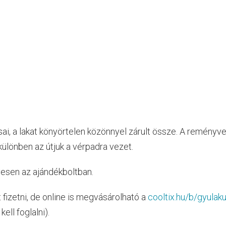
i, a lakat könyörtelen közönnyel zárult össze. A reményve
különben az útjuk a vérpadra vezet.
yesen az ajándékboltban.
t fizetni, de online is megvásárolható a
cooltix.hu/b/gyulaku
ell foglalni).