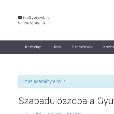
info@gyulakult.hu
(+36-66) 463 544
Kezdőlap
Hírek
Események
Közös
Ez az esemény elmúlt.
Szabadulószoba a Gyul