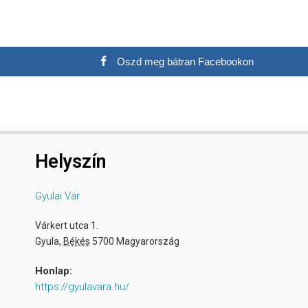
Oszd meg bátran Facebookon
Helyszín
Gyulai Vár
Várkert utca 1.
Gyula
,
Békés
5700
Magyarország
Honlap:
https://gyulavara.hu/