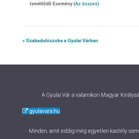
Ismétlődő Esemény
(Az összes)
Event
« Szabadulószoba a Gyulai Várban
Navigation
A Gyulai Vár a valamikori Magyar Királys
gyulavara.hu
Minden, amit eddig még egyetlen kastély sem m