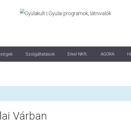
ségek
Szolgáltatások
Erkel NKft.
AGORA
Hí
ai Várban