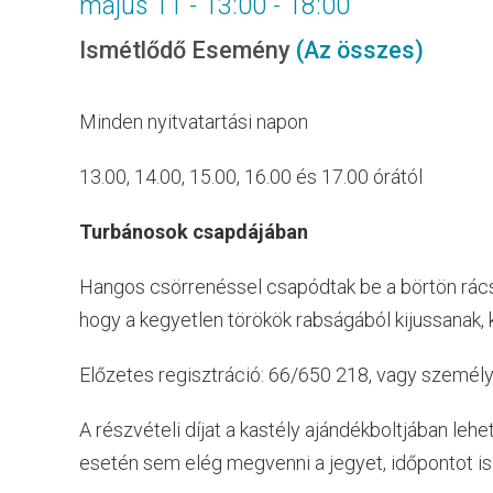
május 11 - 13:00
-
18:00
Ismétlődő Esemény
(Az összes)
Minden nyitvatartási napon
13.00, 14.00, 15.00, 16.00 és 17.00 órától
Turbánosok csapdájában
Hangos csörrenéssel csapódtak be a börtön rácsa
hogy a kegyetlen törökök rabságából kijussanak, 
Előzetes regisztráció: 66/650 218, vagy személ
A részvételi díjat a kastély ajándékboltjában lehe
esetén sem elég megvenni a jegyet, időpontot is k