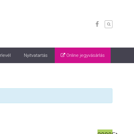
rlevél
Nyitvatartás
Online jegyvásárlás