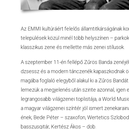
Az EMMI kultúráért felelős államtitkárságának ko
települések közül minél több helyszínen – parko
klasszikus zene és mellette más zenei stílusok.
A szeptember 11-én fellépő Zűrös Banda zenéjé
dzsessz és a modern tánczenék kapaszkodnak össz
magába foglaló elegyből alakul ki a Zűrös Bandát 
lemezük a megjelenés után szinte azonnal, igen 
legrangosabb világzenei toplistája, a World Mus
a magyar világzenei színtér jól ismert zenekaraina
ének, Bede Péter – szaxofon, Wertetics Szlobodán
basszusgitár, Kertész Ákos – dob.