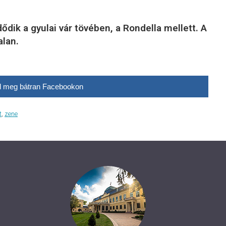
dik a gyulai vár tövében, a Rondella mellett. A
alan.
 meg bátran Facebookon
t
,
zene