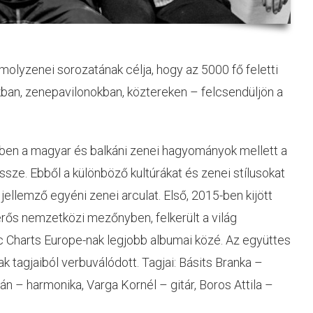
molyzenei sorozatának célja, hogy az 5000 fő feletti
kban, zenepavilonokban, köztereken – felcsendüljön a
ben a magyar és balkáni zenei hagyományok mellett a
e. Ebből a különböző kultúrákat és zenei stílusokat
jellemző egyéni zenei arculat. Első, 2015-ben kijött
erős nemzetközi mezőnyben, felkerült a világ
ic Charts Europe-nak legjobb albumai közé. Az együttes
k tagjaiból verbuválódott. Tagjai: Básits Branka –
 – harmonika, Varga Kornél – gitár, Boros Attila –