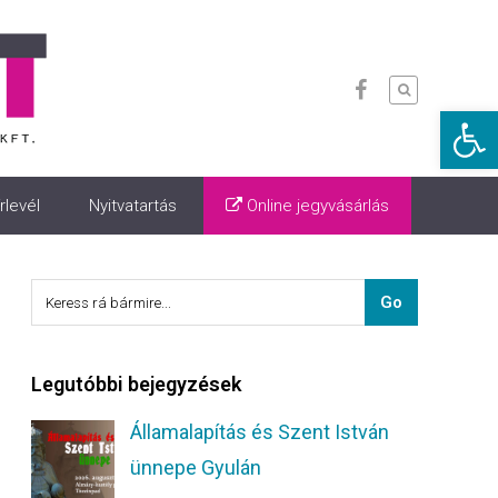
Eszkö
rlevél
Nyitvatartás
Online jegyvásárlás
Legutóbbi bejegyzések
Államalapítás és Szent István
ünnepe Gyulán