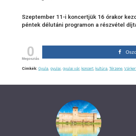
Szeptember 11-i koncertjük 16 órakor kezdő
péntek délutáni programon a részvétel díjt
0
Oszd
Megosztás
Címkék:
Gyula
,
gyulai
,
gyulai vár
,
koncert
,
kultúra
,
Térzene
,
Várker