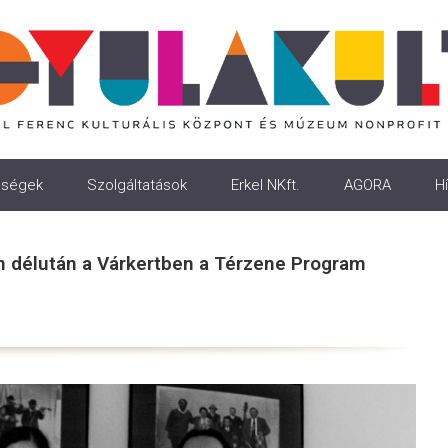
ségek
Szolgáltatások
Erkel NKft.
AGORA
Hí
n délután a Várkertben a Térzene Program