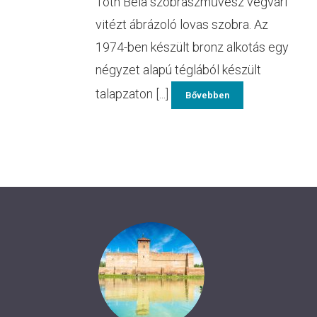
Tóth Béla szobrászművész végvári
vitézt ábrázoló lovas szobra. Az
1974-ben készült bronz alkotás egy
négyzet alapú téglából készült
talapzaton [...]
Bővebben