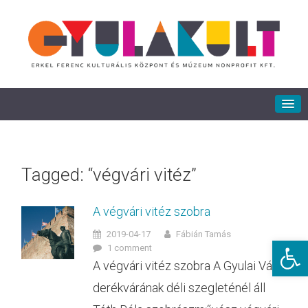
Tagged: “végvári vitéz”
A végvári vitéz szobra
2019-04-17
Fábián Tamás
Eszkö
1 comment
A végvári vitéz szobra A Gyulai Vár
derékvárának déli szegleténél áll