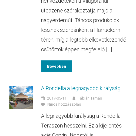
hét kezdeteken a Világóránál
utcazene szórakoztatja majd a
nagyérdeműt. Táncos produkciók
lesznek szerdánként a Harruckern
téren, míg a legtöbb elkövetkezendő
csütörtök éppen megfelelő […]
Bővebben
A Rondella a legnagyobb királyság
2017-05-11
Fábián Tamás
Nincs hozzászólás
A legnagyobb királyság a Rondella
Teraszon hesszelni. Ez a kijelentés
akár Corvin Jánostól is