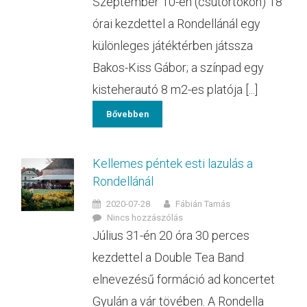
Szeptember 10-én (csütörtökön) 18
órai kezdettel a Rondellánál egy
különleges játéktérben játssza
Bakos-Kiss Gábor; a színpad egy
kisteherautó 8 m2-es platója [...]
Bővebben
Kellemes péntek esti lazulás a
Rondellánál
2020-07-28
Fábián Tamás
Nincs hozzászólás
Július 31-én 20 óra 30 perces
kezdettel a Double Tea Band
elnevezésű formáció ad koncertet
Gyulán a vár tövében. A Rondella