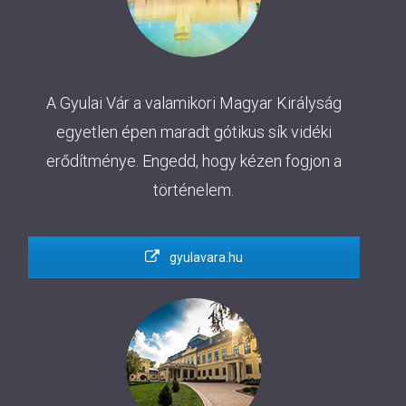
A Gyulai Vár a valamikori Magyar Királyság
egyetlen épen maradt gótikus sík vidéki
erődítménye. Engedd, hogy kézen fogjon a
történelem.
gyulavara.hu