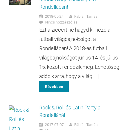
Rondellában!
2018-05-24
Fábián Tamás
Nincs hozzászólás
Ezt a ziccert ne hagyd ki, nézd a
futball világbajnokságot a
Rondellában! A 2018-as futball
világbajnokságot június 14. és július
15. között rendezik meg. Lehetőség
adódik arra, hogy a világ [...]
Bővebben
Rock & Roll és Latin Party a
Rondellánál
2017-07-07
Fábián Tamás