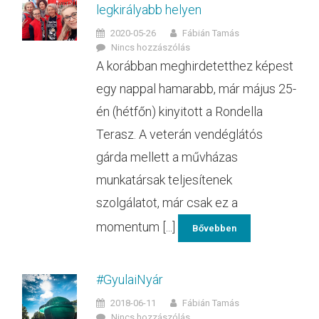
legkirályabb helyen
2020-05-26
Fábián Tamás
Nincs hozzászólás
A korábban meghirdetetthez képest
egy nappal hamarabb, már május 25-
én (hétfőn) kinyitott a Rondella
Terasz. A veterán vendéglátós
gárda mellett a művházas
munkatársak teljesítenek
szolgálatot, már csak ez a
momentum [...]
Bővebben
#GyulaiNyár
2018-06-11
Fábián Tamás
Nincs hozzászólás