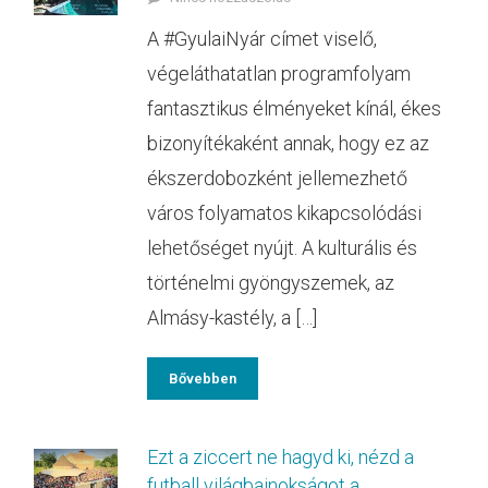
A #GyulaiNyár címet viselő,
végeláthatatlan programfolyam
fantasztikus élményeket kínál, ékes
bizonyítékaként annak, hogy ez az
ékszerdobozként jellemezhető
város folyamatos kikapcsolódási
lehetőséget nyújt. A kulturális és
történelmi gyöngyszemek, az
Almásy-kastély, a […]
Bővebben
Ezt a ziccert ne hagyd ki, nézd a
futball világbajnokságot a