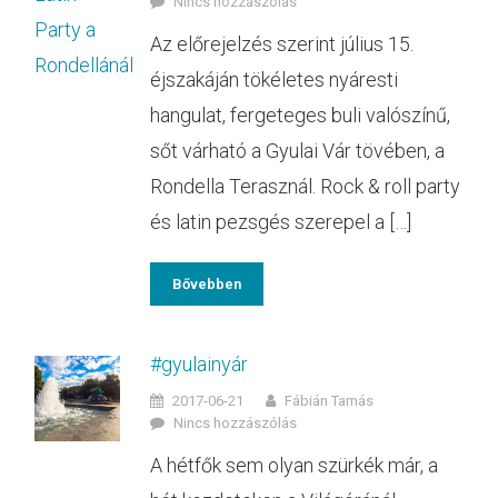
Nincs hozzászólás
Az előrejelzés szerint július 15.
éjszakáján tökéletes nyáresti
hangulat, fergeteges buli valószínű,
sőt várható a Gyulai Vár tövében, a
Rondella Terasznál. Rock & roll party
és latin pezsgés szerepel a […]
Bővebben
#gyulainyár
2017-06-21
Fábián Tamás
Nincs hozzászólás
A hétfők sem olyan szürkék már, a