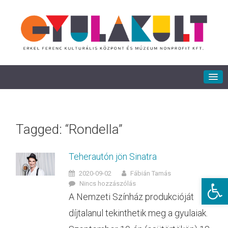
Tagged: “Rondella”
Teherautón jön Sinatra
2020-09-02
Fábián Tamás
Eszkö
Nincs hozzászólás
A Nemzeti Színház produkcióját
díjtalanul tekinthetik meg a gyulaiak.