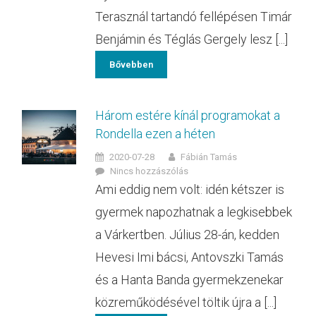
Terasznál tartandó fellépésen Timár
Benjámin és Téglás Gergely lesz [...]
Bővebben
Három estére kínál programokat a
Rondella ezen a héten
2020-07-28
Fábián Tamás
Nincs hozzászólás
Ami eddig nem volt: idén kétszer is
gyermek napozhatnak a legkisebbek
a Várkertben. Július 28-án, kedden
Hevesi Imi bácsi, Antovszki Tamás
és a Hanta Banda gyermekzenekar
közreműködésével töltik újra a [...]