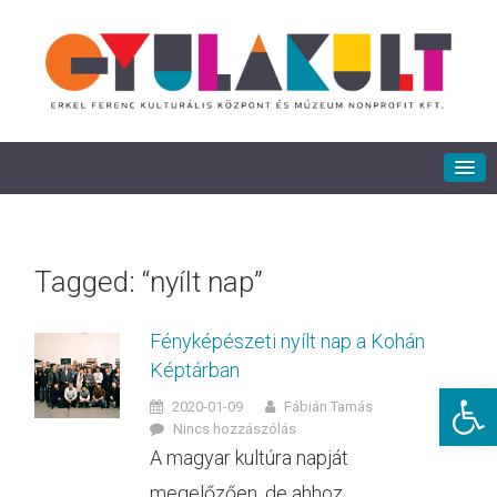
Tagged: “nyílt nap”
Fényképészeti nyílt nap a Kohán
Képtárban
Eszkö
2020-01-09
Fábián Tamás
Nincs hozzászólás
A magyar kultúra napját
megelőzően, de ahhoz