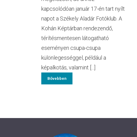
kapcsolódóan január 17-én tart nyílt
napot a Székely Aladár Fotóklub. A
Kohán Képtárban rendezendő,
térítésmentesen látogatható
eseményen csupa-csupa
különlegességgel, például a
képalkotás, valamint [...]
Bővebben