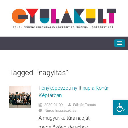
Tagged: “nagyítás”
Fényképészeti nyílt nap a Kohán
Képtárban
Eszkö
2020-01-09
Fábián Tamás
Nincs hozzászólás
A magyar kultúra napját
megelőzően, de ahhoz