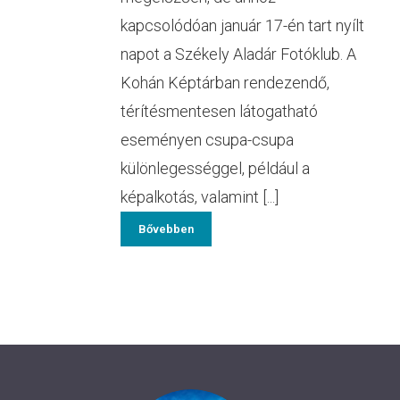
kapcsolódóan január 17-én tart nyílt
napot a Székely Aladár Fotóklub. A
Kohán Képtárban rendezendő,
térítésmentesen látogatható
eseményen csupa-csupa
különlegességgel, például a
képalkotás, valamint [...]
Bővebben