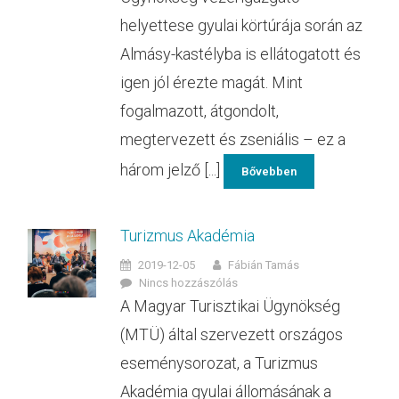
helyettese gyulai körtúrája során az
Almásy-kastélyba is ellátogatott és
igen jól érezte magát. Mint
fogalmazott, átgondolt,
megtervezett és zseniális – ez a
három jelző [...]
Bővebben
Turizmus Akadémia
2019-12-05
Fábián Tamás
Nincs hozzászólás
A Magyar Turisztikai Ügynökség
(MTÜ) által szervezett országos
eseménysorozat, a Turizmus
Akadémia gyulai állomásának a