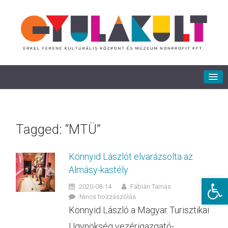
Tagged: “MTÜ”
Könnyid Lászlót elvarázsolta az
Almásy-kastély
Eszkö
2020-08-14
Fábián Tamás
Nincs hozzászólás
Könnyid László a Magyar Turisztikai
Ügynökség vezérigazgató-