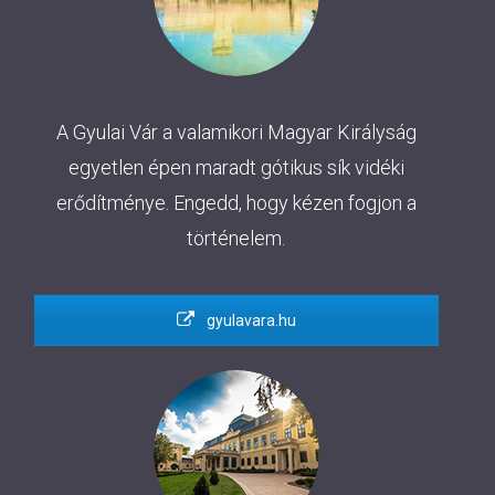
A Gyulai Vár a valamikori Magyar Királyság
egyetlen épen maradt gótikus sík vidéki
erődítménye. Engedd, hogy kézen fogjon a
történelem.
gyulavara.hu