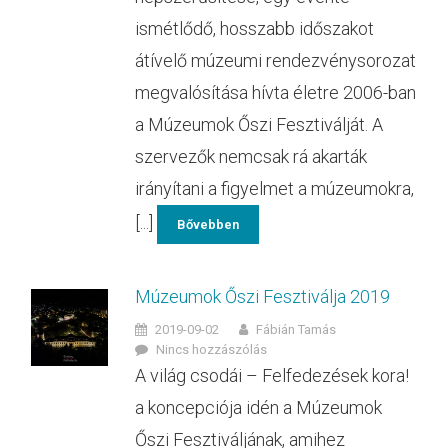
ismétlődő, hosszabb időszakot
átívelő múzeumi rendezvénysorozat
megvalósítása hívta életre 2006-ban
a Múzeumok Őszi Fesztiválját. A
szervezők nemcsak rá akarták
irányítani a figyelmet a múzeumokra,
[...]
Bővebben
Múzeumok Őszi Fesztiválja 2019
2019-09-02
Fábián Tamás
Nincs hozzászólás
A világ csodái – Felfedezések kora!
a koncepciója idén a Múzeumok
Őszi Fesztiváljának, amihez