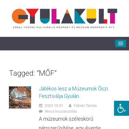
Tagged: “MŐF”
Játékos lesz a Múzeumok Őszi
Fesztiválja Gyulán
Eszkö
2020-10-01
Fábián Tamás
Nincs hozzászólás
A múzeumok széleskörű
népszerűsítése, egy évente