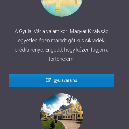
A Gyulai Vár a valamikori Magyar Királyság
egyetlen épen maradt gótikus sík vidéki
erődítménye. Engedd, hogy kézen fogjon a
történelem.
gyulavara.hu