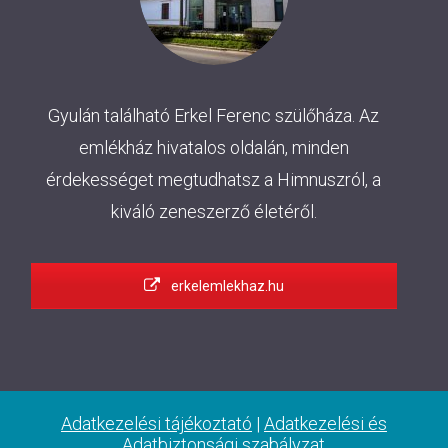
Gyulán található Erkel Ferenc szülőháza. Az
emlékház hivatalos oldalán, minden
érdekességet megtudhatsz a Himnuszról, a
kiváló zeneszerző életéről.
erkelemlekhaz.hu
Adatkezelési tájékoztató
|
Adatkezelési és
Adatbiztonsági szabályzat