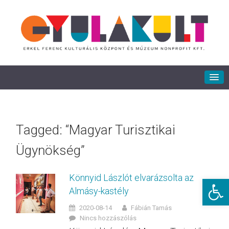
Tagged: “Magyar Turisztikai
Ügynökség”
Könnyid Lászlót elvarázsolta az
Eszkö
Almásy-kastély
2020-08-14
Fábián Tamás
Nincs hozzászólás