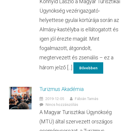
Könnyid László a Magyar Turisztikai
Ügynökség vezérigazgató-
helyettese gyulai körtúrája során az
Almásy-kastélyba is ellátogatott és
igen jól érezte magát. Mint
fogalmazott, átgondolt,
megtervezett és zseniális – ez a
három jelző [...]
Bővebben
Turizmus Akadémia
2019-12-05
Fábián Tamás
Nincs hozzászólás
A Magyar Turisztikai Ügynökség
(MTÜ) által szervezett országos
eseménysorozat, a Turizmus