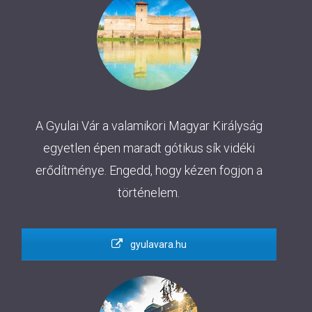
A Gyulai Vár a valamikori Magyar Királyság
egyetlen épen maradt gótikus sík vidéki
erődítménye. Engedd, hogy kézen fogjon a
történelem.
gyulavara.hu