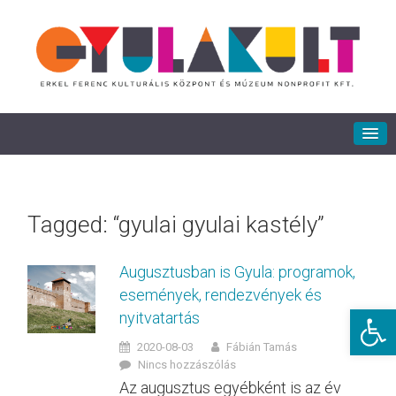
Tagged: “gyulai gyulai kastély”
Augusztusban is Gyula: programok,
események, rendezvények és
Eszkö
nyitvatartás
2020-08-03
Fábián Tamás
Nincs hozzászólás
Az augusztus egyébként is az év