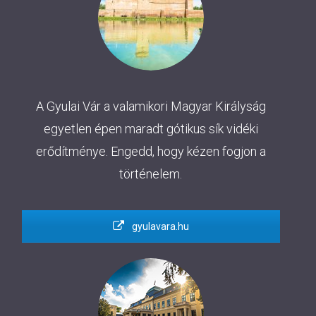
A Gyulai Vár a valamikori Magyar Királyság
egyetlen épen maradt gótikus sík vidéki
erődítménye. Engedd, hogy kézen fogjon a
történelem.
gyulavara.hu