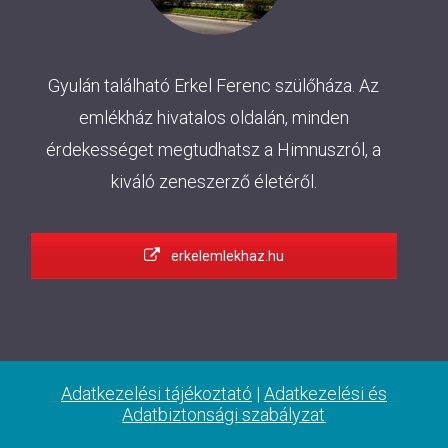
Gyulán található Erkel Ferenc szülőháza. Az
emlékház hivatalos oldalán, minden
érdekességet megtudhatsz a Himnuszról, a
kiváló zeneszerző életéről.
erkelemlekhaz.hu
Adatkezelési tájékoztató
|
Adatkezelési és
Adatbiztonsági szabályzat