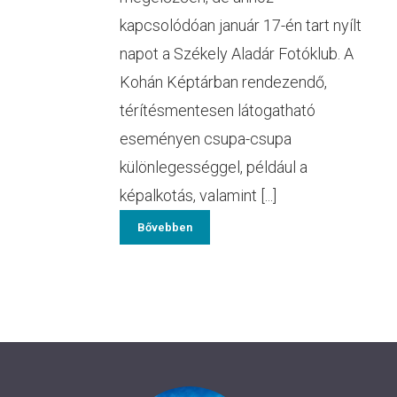
kapcsolódóan január 17-én tart nyílt
napot a Székely Aladár Fotóklub. A
Kohán Képtárban rendezendő,
térítésmentesen látogatható
eseményen csupa-csupa
különlegességgel, például a
képalkotás, valamint [...]
Bővebben