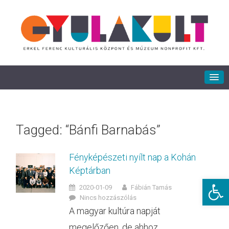
Tagged: “Bánfi Barnabás”
Fényképészeti nyílt nap a Kohán
Képtárban
Eszkö
2020-01-09
Fábián Tamás
Nincs hozzászólás
A magyar kultúra napját
megelőzően, de ahhoz