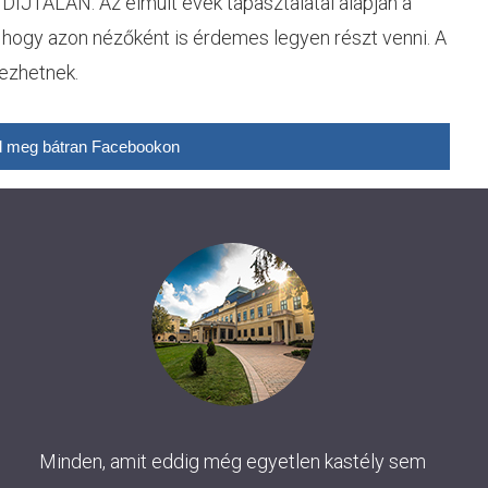
ALAN. Az elmúlt évek tapasztalatai alapján a
 hogy azon nézőként is érdemes legyen részt venni. A
dezhetnek.
 meg bátran Facebookon
Minden, amit eddig még egyetlen kastély sem