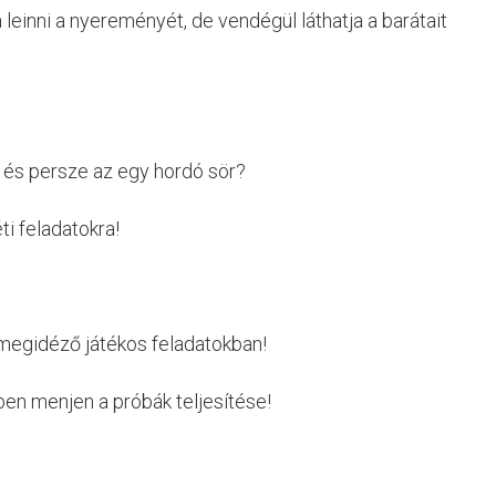
einni a nyereményét, de vendégül láthatja a barátait
g és persze az egy hordó sör?
i feladatokra!
 megidéző játékos feladatokban!
en menjen a próbák teljesítése!