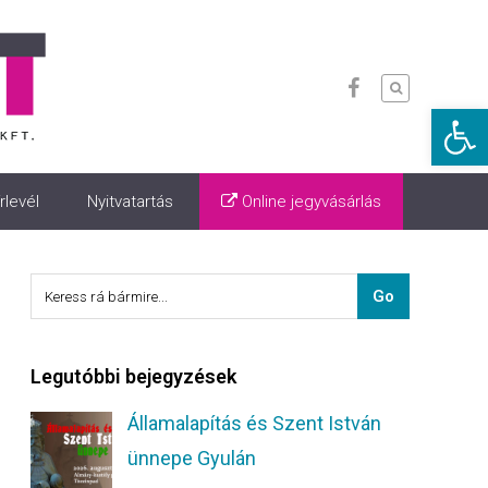
Eszkö
rlevél
Nyitvatartás
Online jegyvásárlás
Legutóbbi bejegyzések
Államalapítás és Szent István
ünnepe Gyulán