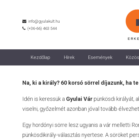
info@gyulakult.hu
(+36-66) 463 544
Kezdőlap
Hírek
Események
Közös
Na, ki a király?
60 korsó sörrel díjazunk, ha te
Idén is keressük a
Gyulai Vár
pünkösdi királyát, 
viselni, győzelmét azonban jóval tovább élvezhet
Egy hordónyi sörre lesz ugyanis a vár melletti R
pünkösdikirály-választás nyertese. A söröket per