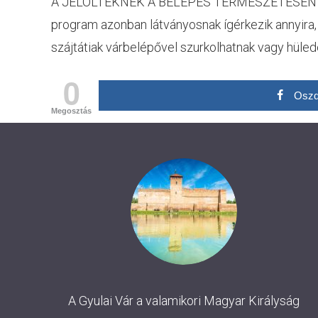
A JELÖLTEKNEK A BELÉPÉS TERMÉSZETESEN DÍJT
program azonban látványosnak ígérkezik annyira,
szájtátiak várbelépővel szurkolhatnak vagy hüle
0
Oszd
Megosztás
A Gyulai Vár a valamikori Magyar Királyság