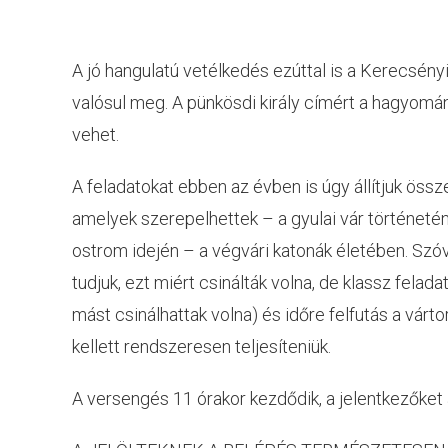
A jó hangulatú vetélkedés ezúttal is a Kerecsén
valósul meg. A pünkösdi király címért a hagyomán
vehet.
A feladatokat ebben az évben is úgy állítjuk öss
amelyek szerepelhettek – a gyulai vár történe
ostrom idején – a végvári katonák életében. Szó
tudjuk, ezt miért csinálták volna, de klassz felada
mást csinálhattak volna) és időre felfutás a vár
kellett rendszeresen teljesíteniük.
A versengés 11 órakor kezdődik, a jelentkezőket a