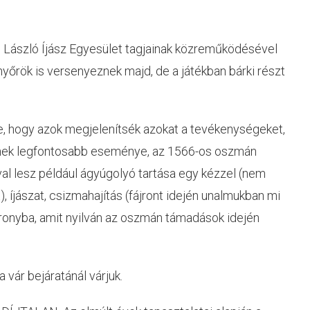
yi László Íjász Egyesület tagjainak közreműködésével
yőrök is versenyeznek majd, de a játékban bárki részt
ze, hogy azok megjelenítsék azokat a tevékenységeket,
tének legfontosabb eseménye, az 1566-os oszmán
val lesz például ágyúgolyó tartása egy kézzel (nem
t), íjászat, csizmahajítás (fájront idején unalmukban mi
toronyba, amit nyilván az oszmán támadások idején
 vár bejáratánál várjuk.