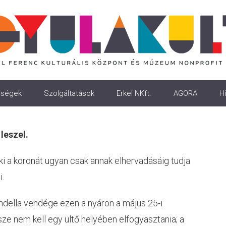
ségek
Szolgáltatások
Erkel NKft.
AGORA
Hí
 leszel.
aki a koronát ugyan csak annak elhervadásáig tudja
i.
ondella vendége ezen a nyáron a május 25-i
sze nem kell egy ültő helyében elfogyasztania; a