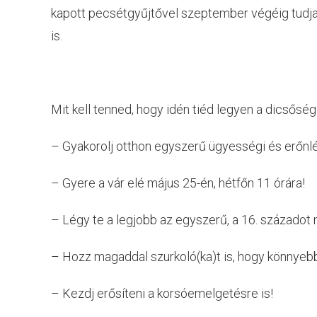
kapott pecsétgyűjtővel szeptember végéig tudja l
is.
Mit kell tenned, hogy idén tiéd legyen a dicsősé
– Gyakorolj otthon egyszerű ügyességi és erőnlét
– Gyere a vár elé május 25-én, hétfőn 11 órára!
– Légy te a legjobb az egyszerű, a 16. századot
– Hozz magaddal szurkoló(ka)t is, hogy könnyebb
– Kezdj erősíteni a korsóemelgetésre is!