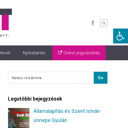
Eszkö
rlevél
Nyitvatartás
Online jegyvásárlás
Legutóbbi bejegyzések
Államalapítás és Szent István
ünnepe Gyulán