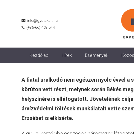
info@gyulakult.hu
(+36-66) 463 544
Kezdőlap
Hírek
Események
Közös
A fiatal uralkodó nem egészen nyolc évvel a
körúton vett részt, melynek során Békés megy
helyszínére is ellátogatott. Jövetelének célja
árvízvédelmi töltések munkálatait vette sze
Erzsébet is elkísérte.
A gyulai kastélyba összesen háromszor látogatott