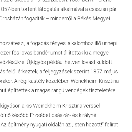
57-ben történt látogatás alkalmával a császári pár
i Orosházán fogadták – minderről a Békés Megyei
hozzáteszi, a fogadás fényes, alkalomhoz illő ünnepi
zezer fős lovas bandériumot állítottak ki a megye
vözlésükre. Újkígyós például hetven lovast küldött.
s felől érkeztek, a feljegyzések szerint 1857. május
órakor. A régi kastély közelében Wenckheim Krisztina
put építtettek a magas rangú vendégek tiszteletére.
Ókígyóson a kis Weinckheim Krisztina verssel
rófnő később Erzsébet császár- és királyné
 Az építmény nyugati oldalán az „Isten hozott!” felirat