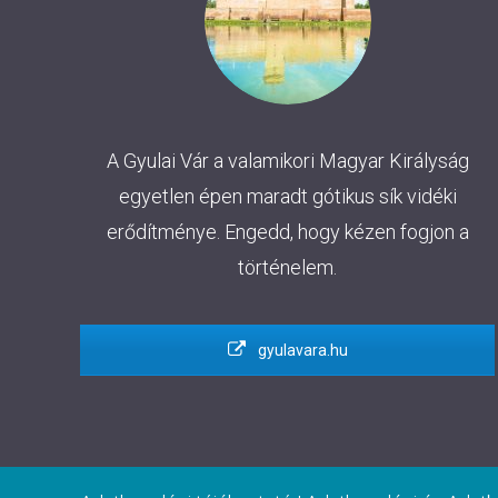
A Gyulai Vár a valamikori Magyar Királyság
egyetlen épen maradt gótikus sík vidéki
erődítménye. Engedd, hogy kézen fogjon a
történelem.
gyulavara.hu