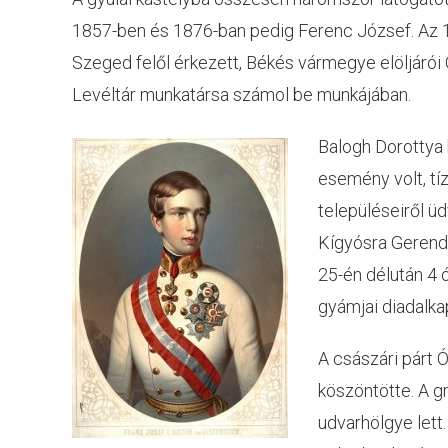
1857-ben és 1876-ban pedig Ferenc József. Az 18
Szeged felől érkezett, Békés vármegye elöljáró
Levéltár munkatársa számol be munkájában.
Balogh Dorottya 
esemény volt, tí
településeiről üd
Kígyósra Gerendá
25-én délután 4 
gyámjai diadalka
A császári párt 
köszöntötte. A g
udvarhölgye lett.