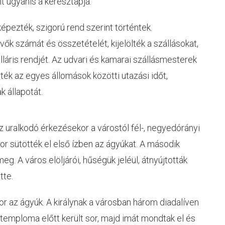
lt ugyanis a keresztapja.
képezték, szigorú rend szerint történtek.
ők számát és összetételét, kijelölték a szállásokat,
láris rendjét. Az udvari és kamarai szállásmesterek
ték az egyes állomások közötti utazási időt,
k állapotát.
 uralkodó érkezésekor a várostól fél-, negyedórányi
or sütötték el első ízben az ágyúkat. A második
eg. A város elöljárói, hűségük jeléül, átnyújtották
tte.
r az ágyúk. A királynak a városban három diadalíven
 temploma előtt került sor, majd imát mondtak el és