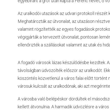
egyébiránt a gróf után kapta a Ferenc nevet, ő vo
Az uralkodói utazások az udvari protokoll részét 
Meghatározták az útvonalat, az utazáson résztvev
valamint rögzítették az egyes fogadások protokol
végigjárták a tervezett útvonalat, pontosan lemér
ellenőrizték a szállásokat valamint az utak és hida
A fogadó városok lázas készülődésbe kezdtek. Az
távolságban üdvözölték először az uralkodót. Ekk
köszöntés közvetlenül a város falai előtt történt m
városuk kulcsát az uralkodónak, aki azt megérinte
A városba való belépéskor dördültek el másodszo
kellett átvonulnia. A harmadik üdvözlésre a város