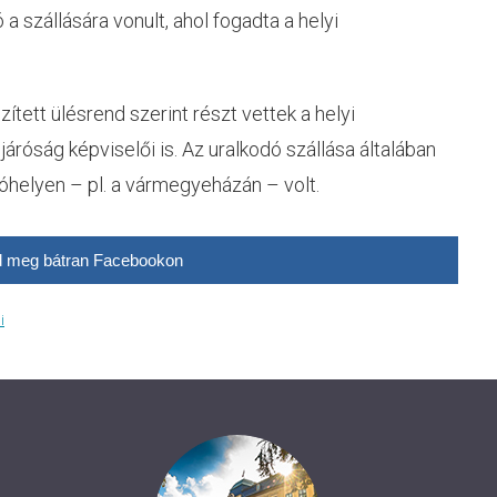
a szállására vonult, ahol fogadta a helyi
ített ülésrend szerint részt vettek a helyi
járóság képviselői is. Az uralkodó szállása általában
óhelyen – pl. a vármegyeházán – volt.
 meg bátran Facebookon
i