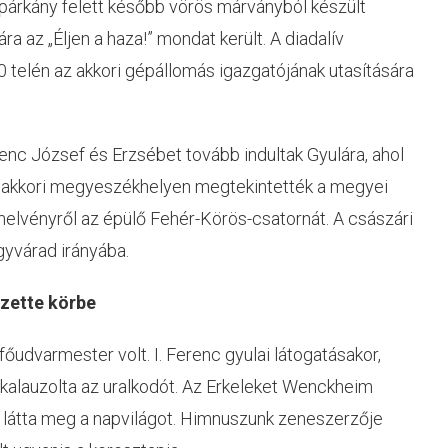
a párkány felett később vörös márványból készült
ára az „Éljen a haza!” mondat került. A diadalív
 telén az akkori gépállomás igazgatójának utasítására
renc József és Erzsébet tovább indultak Gyulára, ahol
 akkori megyeszékhelyen megtekintették a megyei
emelvényről az épülő Fehér-Körös-csatornát. A császári
yvárad irányába.
ezette körbe
őudvarmester volt. I. Ferenc gyulai látogatásakor,
 kalauzolta az uralkodót. Az Erkeleket Wenckheim
tt látta meg a napvilágot. Himnuszunk zeneszerzője