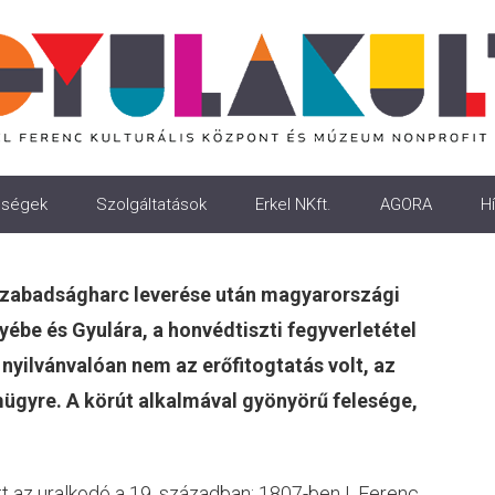
ségek
Szolgáltatások
Erkel NKft.
AGORA
Hí
 szabadságharc leverése után magyarországi
ébe és Gyulára, a honvédtiszti fegyverletétel
 nyilvánvalóan nem az erőfitogtatás volt, az
mügyre. A körút alkalmával gyönyörű felesége,
 az uralkodó a 19. században: 1807-ben I. Ferenc,