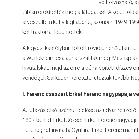
volt olvasható, 
táblán örökítették meg a látogatást. A keleti oldal
átvészelte a két világháborút, azonban 1949-1950
két traktorral ledöntötték.
A kígyósi kastélyban töltött rövid pihenő után Fe
a Wenckheim családnál szálltak meg. Másnap az
hivatalokat, majd az erre a célra épített díszes 
vendégek Sarkadon keresztül utaztak tovább Nag
I. Ferenc császárt Erkel Ferenc nagypapája v
Az utazás első számú felelőse az udvar részéről f
1807-ben id. Erkel József, Erkel Ferenc nagyapja
Ferenc gróf invitálta Gyulára, Erkel Ferenc már i