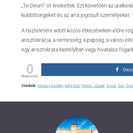
„Te Deum”-ot énekeltek. Ezt követően az uralkodó 
küldöttségeket és az arra jogosult személyeket.
A tiszteletére adott közös étkezéseken előre rögz
arisztokrácia, a nemesség, a papság, a városi elöl
egy arisztokrata kastélyban vagy hivatalos fogad
0
Oszd
Megosztás
Címkék:
Almásy-kastély
,
évforduló
,
Ferenc József
,
Gyula
,
Sisi
,
Siss