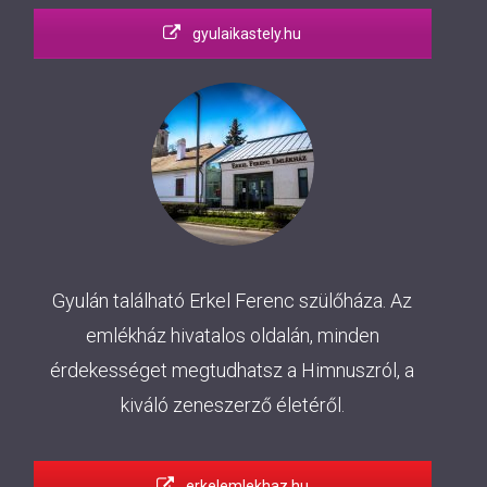
gyulaikastely.hu
Gyulán található Erkel Ferenc szülőháza. Az
emlékház hivatalos oldalán, minden
érdekességet megtudhatsz a Himnuszról, a
kiváló zeneszerző életéről.
erkelemlekhaz.hu