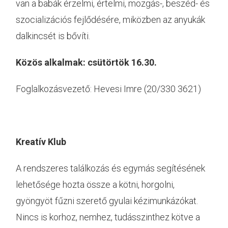
van a babák érzelmi, értelmi, mozgás-, beszéd- és
szocializációs fejlődésére, miközben az anyukák
dalkincsét is bővíti.
Közös alkalmak: csütörtök 16.30.
Foglalkozásvezető: Hevesi Imre (20/330 3621)
Kreatív Klub
A rendszeres találkozás és egymás segítésének
lehetősége hozta össze a kötni, horgolni,
gyöngyöt fűzni szerető gyulai kézimunkázókat.
Nincs is korhoz, nemhez, tudásszinthez kötve a