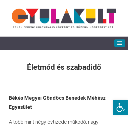
Életmód és szabadidő
Békés Megyei Göndöcs Benedek Méhész
Eszkö
Egyesület
A több mint négy évtizede működő, nagy