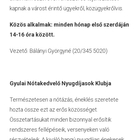
kapnak a várost érintő ügyekről, közügyekrőlvis.
Közös alkalmak: minden hónap első szerdáján
14-16 óra között.
Vezető: Bálányi Györgyné (20/345 5020)
Gyulai Nótakedvelő Nyugdíjasok Klubja
Természetesen a nótázás, éneklés szeretete
hozta össze ezt az erős közösséget.
Összetartásukat minden bizonnyal erősítik
rendszeres fellépéseik, versenyeken való
részvételeik. A kiváló hangú nyugdíjas énekesek