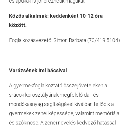
és apukák is jól érezhetik magukat.
Közös alkalmak: keddenként 10-12 óra
között.
Foglalkozásvezető: Simon Barbara (70/419 5104)
Varázsének Imi bácsival
A gyermekfoglalkoztató összejöveteleken a
srácok korosztályának megfelelő dal- és
mondókaanyag segítségével kiválóan fejlődik a
gyermekek zenei képessége, valamint memóriája
és szókincse. A zenei nevelés kedvező hatással