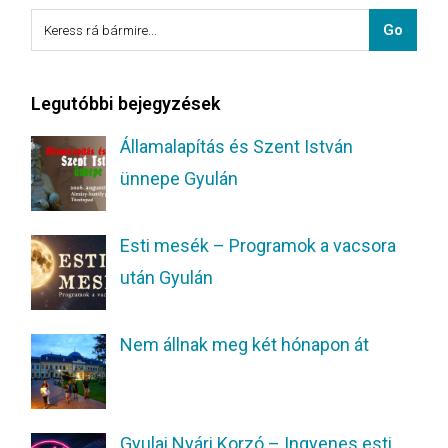
Legutóbbi bejegyzések
Államalapítás és Szent István
ünnepe Gyulán
Esti mesék – Programok a vacsora
után Gyulán
Nem állnak meg két hónapon át
Gyulai Nyári Korzó – Ingyenes esti